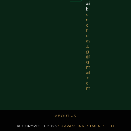
ai
l:
s
ni
c
h
ol
as
.u
g
@
g
m
ail
.c
o
Opens
m
in
your
application
ABOUT US
© COPYRIGHT 2023
SURPASS INVESTMENTS LTD