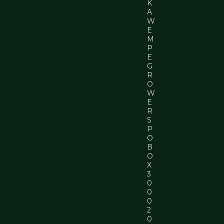
K
A
W
E
M
P
E
G
R
O
W
E
R
S
P
O
B
O
X
3
0
0
0
2
0