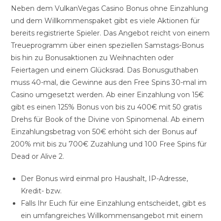
Neben dem VulkanVegas Casino Bonus ohne Einzahlung
und dem Willkommenspaket gibt es viele Aktionen für
bereits registrierte Spieler. Das Angebot reicht von einem
Treueprogramm über einen speziellen Samstags-Bonus
bis hin zu Bonusaktionen zu Weihnachten oder
Feiertagen und einem Glücksrad. Das Bonusguthaben
muss 40-mal, die Gewinne aus den Free Spins 30-mal im
Casino umgesetzt werden. Ab einer Einzahlung von 15€
gibt es einen 125% Bonus von bis zu 400€ mit 50 gratis
Drehs für Book of the Divine von Spinomenal. Ab einem
Einzahlungsbetrag von 50€ erhöht sich der Bonus auf
200% mit bis zu 700€ Zuzahlung und 100 Free Spins für
Dead or Alive 2.
Der Bonus wird einmal pro Haushalt, IP-Adresse,
Kredit- bzw.
Falls Ihr Euch für eine Einzahlung entscheidet, gibt es
ein umfangreiches Willkommensangebot mit einem