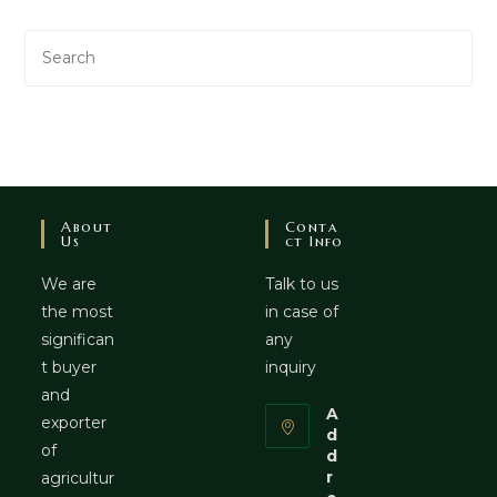
About
Conta
Us
Ct Info
We are
Talk to us
the most
in case of
significan
any
t buyer
inquiry
and
A
exporter
d
of
d
r
agricultur