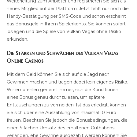
Weiterleitung zum Anbieter und registrieren Sie sich als
neues Mitglied auf der Plattform. Jetzt fehlt nur noch die
Handy-Bestätigung per SMS-Code und schon erscheint
das Bonusgeld in Ihrem Spielerkonto. Sie können sofort
loslegen und die Spiele von Vulkan Vegas ohne Risiko
erkunden.
Die Stärken und Schwächen des Vulkan Vegas
Online Casinos
Mit dem Geld können Sie sich auf die Jagd nach
Gewinnen machen und tragen dabei kein eigenes Risiko.
Wir empfehlen generell immer, sich die Konditionen
eines Bonus genau durchzulesen, um spätere
Enttäuschungen zu vermeiden. Ist das erledigt, können
Sie sich über eine Auszahlung von maximal 10 Euro
freuen. Beachten Sie jedoch die Bonusbedingungen, die
einen 5-fachen Umsatz des erhaltenen Guthabens
verlangen, ehe Gewinne ausgezahlt werden können! Sie