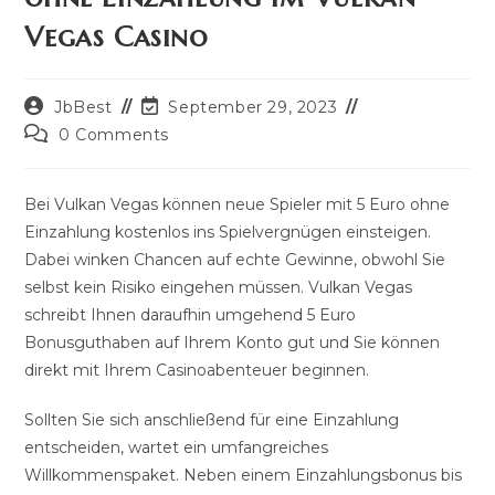
Vegas Casino
Post
Post
JbBest
September 29, 2023
author:
last
Post
0 Comments
modified:
comments:
Bei Vulkan Vegas können neue Spieler mit 5 Euro ohne
Einzahlung kostenlos ins Spielvergnügen einsteigen.
Dabei winken Chancen auf echte Gewinne, obwohl Sie
selbst kein Risiko eingehen müssen. Vulkan Vegas
schreibt Ihnen daraufhin umgehend 5 Euro
Bonusguthaben auf Ihrem Konto gut und Sie können
direkt mit Ihrem Casinoabenteuer beginnen.
Sollten Sie sich anschließend für eine Einzahlung
entscheiden, wartet ein umfangreiches
Willkommenspaket. Neben einem Einzahlungsbonus bis