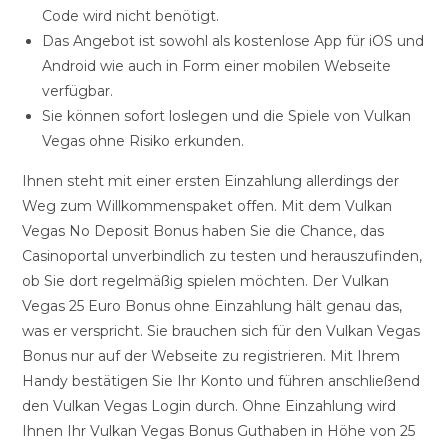
Code wird nicht benötigt.
Das Angebot ist sowohl als kostenlose App für iOS und
Android wie auch in Form einer mobilen Webseite
verfügbar.
Sie können sofort loslegen und die Spiele von Vulkan
Vegas ohne Risiko erkunden.
Ihnen steht mit einer ersten Einzahlung allerdings der
Weg zum Willkommenspaket offen. Mit dem Vulkan
Vegas No Deposit Bonus haben Sie die Chance, das
Casinoportal unverbindlich zu testen und herauszufinden,
ob Sie dort regelmäßig spielen möchten. Der Vulkan
Vegas 25 Euro Bonus ohne Einzahlung hält genau das,
was er verspricht. Sie brauchen sich für den Vulkan Vegas
Bonus nur auf der Webseite zu registrieren. Mit Ihrem
Handy bestätigen Sie Ihr Konto und führen anschließend
den Vulkan Vegas Login durch. Ohne Einzahlung wird
Ihnen Ihr Vulkan Vegas Bonus Guthaben in Höhe von 25