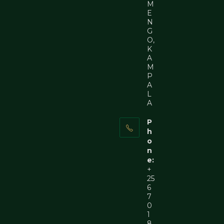
M
E
N
G
O,
K
A
M
P
A
L
A
P
h
o
n
e:
+
25
6
7
0
1
8