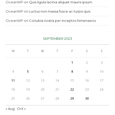
OceanWP
on
Quis ligula lacinia aliquet mauris ipsum
OceanWP
on
Luctus non massa fusce ac turpis quis
OceanWP
on
Conubia nostra per inceptos himenaeos
SEPTEMBER 2023
M
T
W
T
F
S
S
1
2
3
4
5
6
7
8
9
10
11
12
13
14
15
16
17
18
19
20
21
22
23
24
25
26
27
28
29
30
« Aug
Oct »