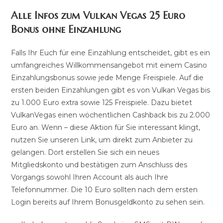
Alle Infos zum Vulkan Vegas 25 Euro
Bonus ohne Einzahlung
Falls Ihr Euch für eine Einzahlung entscheidet, gibt es ein
umfangreiches Willkommensangebot mit einem Casino
Einzahlungsbonus sowie jede Menge Freispiele. Auf die
ersten beiden Einzahlungen gibt es von Vulkan Vegas bis
zu 1.000 Euro extra sowie 125 Freispiele. Dazu bietet
VulkanVegas einen wöchentlichen Cashback bis zu 2.000
Euro an. Wenn – diese Aktion für Sie interessant klingt,
nutzen Sie unseren Link, um direkt zum Anbieter zu
gelangen. Dort erstellen Sie sich ein neues
Mitgliedskonto und bestätigen zum Anschluss des
Vorgangs sowohl Ihren Account als auch Ihre
Telefonnummer. Die 10 Euro sollten nach dem ersten
Login bereits auf Ihrem Bonusgeldkonto zu sehen sein.