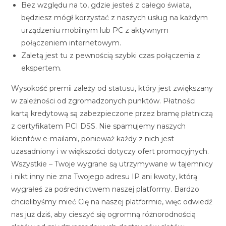
Bez względu na to, gdzie jesteś z całego świata,
będziesz mógł korzystać z naszych usług na każdym
urządzeniu mobilnym lub PC z aktywnym
połączeniem internetowym.
Zaletą jest tu z pewnością szybki czas połączenia z
ekspertem.
Wysokość premii zależy od statusu, który jest zwiększany
w zależności od zgromadzonych punktów. Płatności
kartą kredytową są zabezpieczone przez bramę płatniczą
z certyfikatem PCI DSS. Nie spamujemy naszych
klientów e-mailami, ponieważ każdy z nich jest
uzasadniony i w większości dotyczy ofert promocyjnych.
Wszystkie – Twoje wygrane są utrzymywane w tajemnicy
i nikt inny nie zna Twojego adresu IP ani kwoty, którą
wygrałeś za pośrednictwem naszej platformy. Bardzo
chcielibyśmy mieć Cię na naszej platformie, więc odwiedź
nas już dziś, aby cieszyć się ogromną różnorodnością