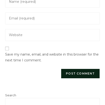
your
name
Enter
or
your
username
email
to
Enter
address
comment
your
to
website
comment
URL
Save my name, email, and website in this browser for the
(optional)
next time I comment.
Search