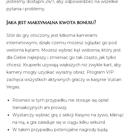
jesteśmy dostępni 24/7, aby odpowiedzieć na wszelkie
pytania i problemy.
Jaka jest maksymalna kwota bonusu?
Stół do gry otoczony jest kilkoma kamerami
internetowymi, dzięki czemu możesz oglądać go pod
wieloma kątami. Możesz wybrać kąt widzenia, który jest
dla Ciebie najlepszy i zmieniać go tak często, jak tylko
chcesz. Krupierki używają większych niż zwykle kart, aby
kamery mogły uzyskać wyraźny obraz. Program VIP
zachęca wszystkich aktywnych graczy w kasynie Vulcan
Vegas.
Również w tym przypadku nie stosuje się opłat
transakcyjnych ani prowizji.
Wystarczy wybrać grę z sekcji Kasyno na żywo, kliknąć
na nią, a gra załaduje się w ciągu kilku sekund.
W takim przypadku potencjalne nagrody będą