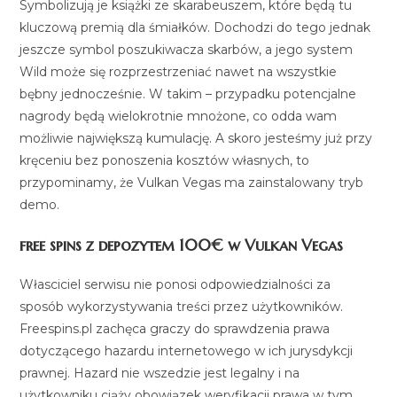
Symbolizują je książki ze skarabeuszem, które będą tu
kluczową premią dla śmiałków. Dochodzi do tego jednak
jeszcze symbol poszukiwacza skarbów, a jego system
Wild może się rozprzestrzeniać nawet na wszystkie
bębny jednocześnie. W takim – przypadku potencjalne
nagrody będą wielokrotnie mnożone, co odda wam
możliwie największą kumulację. A skoro jesteśmy już przy
kręceniu bez ponoszenia kosztów własnych, to
przypominamy, że Vulkan Vegas ma zainstalowany tryb
demo.
free spins z depozytem 100€ w Vulkan Vegas
Własciciel serwisu nie ponosi odpowiedzialności za
sposób wykorzystywania treści przez użytkowników.
Freespins.pl zachęca graczy do sprawdzenia prawa
dotyczącego hazardu internetowego w ich jurysdykcji
prawnej. Hazard nie wszedzie jest legalny i na
użytkowniku ciąży obowiązek weryfikacji prawa w tym