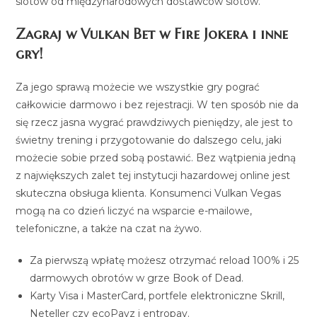
slotów od międzynarodowych dostawców slotów.
Zagraj w Vulkan Bet w Fire Jokera i inne
gry!
Za jego sprawą możecie we wszystkie gry pograć
całkowicie darmowo i bez rejestracji. W ten sposób nie da
się rzecz jasna wygrać prawdziwych pieniędzy, ale jest to
świetny trening i przygotowanie do dalszego celu, jaki
możecie sobie przed sobą postawić. Bez wątpienia jedną
z największych zalet tej instytucji hazardowej online jest
skuteczna obsługa klienta. Konsumenci Vulkan Vegas
mogą na co dzień liczyć na wsparcie e-mailowe,
telefoniczne, a także na czat na żywo.
Za pierwszą wpłatę możesz otrzymać reload 100% i 25
darmowych obrotów w grze Book of Dead.
Karty Visa i MasterCard, portfele elektroniczne Skrill,
Neteller czy ecoPayz i entropay.