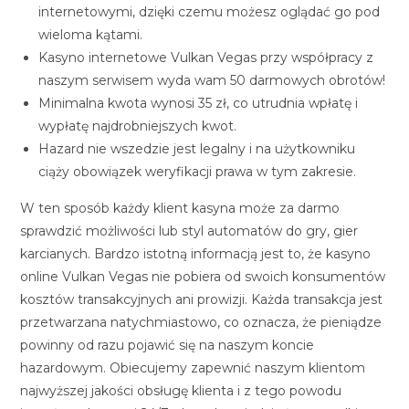
internetowymi, dzięki czemu możesz oglądać go pod
wieloma kątami.
Kasyno internetowe Vulkan Vegas przy współpracy z
naszym serwisem wyda wam 50 darmowych obrotów!
Minimalna kwota wynosi 35 zł, co utrudnia wpłatę i
wypłatę najdrobniejszych kwot.
Hazard nie wszedzie jest legalny i na użytkowniku
ciąży obowiązek weryfikacji prawa w tym zakresie.
W ten sposób każdy klient kasyna może za darmo
sprawdzić możliwości lub styl automatów do gry, gier
karcianych. Bardzo istotną informacją jest to, że kasyno
online Vulkan Vegas nie pobiera od swoich konsumentów
kosztów transakcyjnych ani prowizji. Każda transakcja jest
przetwarzana natychmiastowo, co oznacza, że pieniądze
powinny od razu pojawić się na naszym koncie
hazardowym. Obiecujemy zapewnić naszym klientom
najwyższej jakości obsługę klienta i z tego powodu