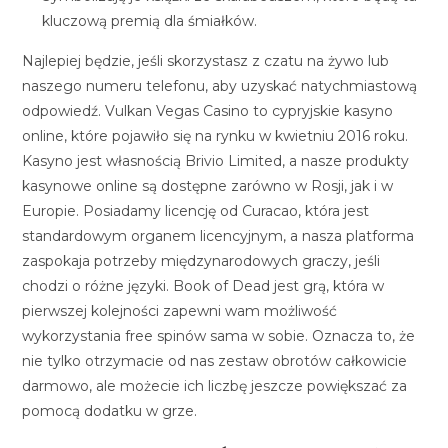
kluczową premią dla śmiałków.
Najlepiej będzie, jeśli skorzystasz z czatu na żywo lub
naszego numeru telefonu, aby uzyskać natychmiastową
odpowiedź. Vulkan Vegas Casino to cypryjskie kasyno
online, które pojawiło się na rynku w kwietniu 2016 roku.
Kasyno jest własnością Brivio Limited, a nasze produkty
kasynowe online są dostępne zarówno w Rosji, jak i w
Europie. Posiadamy licencję od Curacao, która jest
standardowym organem licencyjnym, a nasza platforma
zaspokaja potrzeby międzynarodowych graczy, jeśli
chodzi o różne języki. Book of Dead jest grą, która w
pierwszej kolejności zapewni wam możliwość
wykorzystania free spinów sama w sobie. Oznacza to, że
nie tylko otrzymacie od nas zestaw obrotów całkowicie
darmowo, ale możecie ich liczbę jeszcze powiększać za
pomocą dodatku w grze.