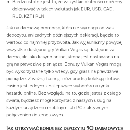
Bardzo istotne jest to, że wszystkie płatności możemy
dokonywać w takich walutach jak EUR, USD, CAD,
RUB, KZT i PLN.
Jak na darmową promocję, która nie wymaga od was
depozytu, ani żadnych późniejszych deklaracji, będzie to
wartość co najmniej przyzwoita. Jak wyjaśniliśmy powyżej,
wszystkie dostępne gry Vulkan Vegas są dostępne za
darmo, ale jako kasyno online, strona jest nastawiona na
grę na prawdziwe pieniądze. Bonusy Vulkan Vegas mogą
być wykorzystane tylko wtedy, gdy grasz na prawdziwe
pieniądze. Z ważną licencją i różnorodną kolekcją slotów,
casino jest jednym z najlepszych wyborów na rynku
hazardu online. Bez względu na to, gdzie jesteś z całego
świata, będziesz mógł korzystać z naszych usług na
każdym urządzeniu mobilnym lub PC z aktywnym
połączeniem internetowym.
Jak otrzymać bonus bez depozytu 50 darmowych