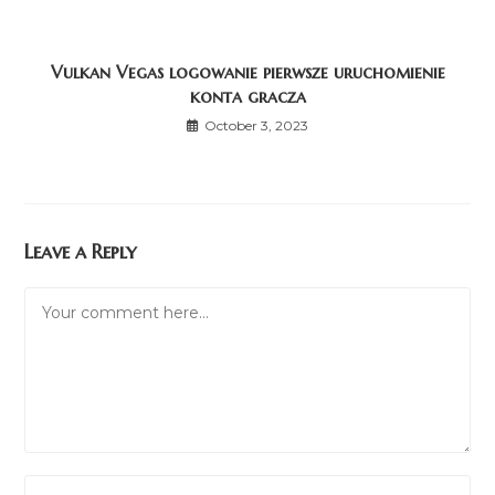
Vulkan Vegas logowanie pierwsze uruchomienie
konta gracza
October 3, 2023
Leave a Reply
Comment
Enter