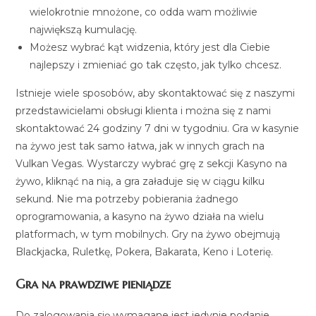
wielokrotnie mnożone, co odda wam możliwie
największą kumulację.
Możesz wybrać kąt widzenia, który jest dla Ciebie
najlepszy i zmieniać go tak często, jak tylko chcesz.
Istnieje wiele sposobów, aby skontaktować się z naszymi
przedstawicielami obsługi klienta i można się z nami
skontaktować 24 godziny 7 dni w tygodniu. Gra w kasynie
na żywo jest tak samo łatwa, jak w innych grach na
Vulkan Vegas. Wystarczy wybrać grę z sekcji Kasyno na
żywo, kliknąć na nią, a gra załaduje się w ciągu kilku
sekund. Nie ma potrzeby pobierania żadnego
oprogramowania, a kasyno na żywo działa na wielu
platformach, w tym mobilnych. Gry na żywo obejmują
Blackjacka, Ruletkę, Pokera, Bakarata, Keno i Loterię.
Gra na prawdziwe pieniądze
Do zalogowania się wymagane jest jedynie podanie