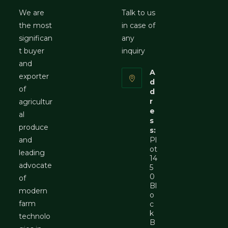
We are
Talk to us
the most
in case of
significan
any
t buyer
inquiry
and
A
exporter
d
of
d
r
agricultur
e
al
s
produce
s:
and
Pl
ot
leading
14
advocate
5
0
of
Bl
modern
o
farm
c
k
technolo
B