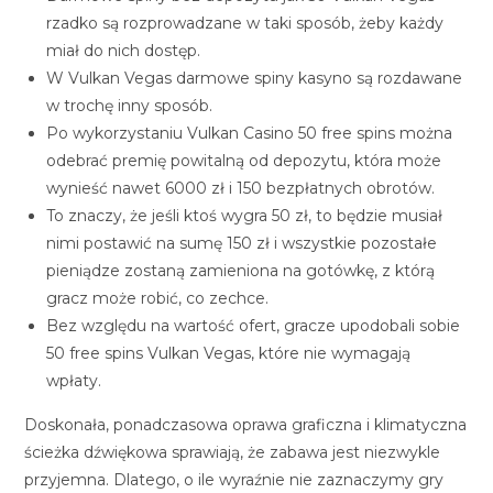
rzadko są rozprowadzane w taki sposób, żeby każdy
miał do nich dostęp.
W Vulkan Vegas darmowe spiny kasyno są rozdawane
w trochę inny sposób.
Po wykorzystaniu Vulkan Casino 50 free spins można
odebrać premię powitalną od depozytu, która może
wynieść nawet 6000 zł i 150 bezpłatnych obrotów.
To znaczy, że jeśli ktoś wygra 50 zł, to będzie musiał
nimi postawić na sumę 150 zł i wszystkie pozostałe
pieniądze zostaną zamieniona na gotówkę, z którą
gracz może robić, co zechce.
Bez względu na wartość ofert, gracze upodobali sobie
50 free spins Vulkan Vegas, które nie wymagają
wpłaty.
Doskonała, ponadczasowa oprawa graficzna i klimatyczna
ścieżka dźwiękowa sprawiają, że zabawa jest niezwykle
przyjemna. Dlatego, o ile wyraźnie nie zaznaczymy gry