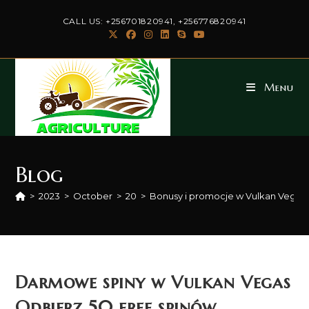
Skip
CALL US: +256701820941, +256776820941
to
content
Menu
Blog
>
2023
>
October
>
20
>
Bonusy i promocje w Vulkan Vegas 
Darmowe spiny w Vulkan Vegas
Odbierz 50 free spinów