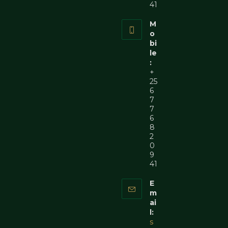
41
M
o
bi
le
:
+
25
6
7
7
6
8
2
0
9
41
E
m
ai
l:
s