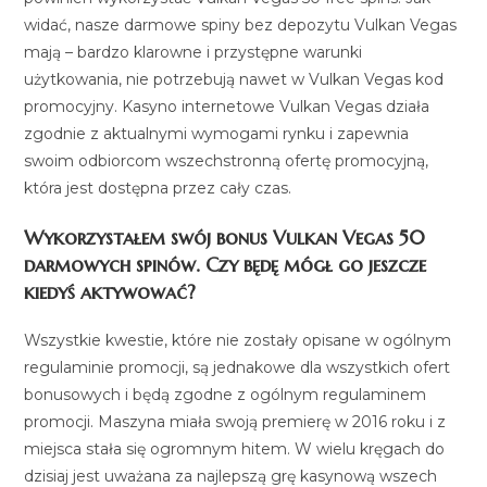
widać, nasze darmowe spiny bez depozytu Vulkan Vegas
mają – bardzo klarowne i przystępne warunki
użytkowania, nie potrzebują nawet w Vulkan Vegas kod
promocyjny. Kasyno internetowe Vulkan Vegas działa
zgodnie z aktualnymi wymogami rynku i zapewnia
swoim odbiorcom wszechstronną ofertę promocyjną,
która jest dostępna przez cały czas.
Wykorzystałem swój bonus Vulkan Vegas 50
darmowych spinów. Czy będę mógł go jeszcze
kiedyś aktywować?
Wszystkie kwestie, które nie zostały opisane w ogólnym
regulaminie promocji, są jednakowe dla wszystkich ofert
bonusowych i będą zgodne z ogólnym regulaminem
promocji. Maszyna miała swoją premierę w 2016 roku i z
miejsca stała się ogromnym hitem. W wielu kręgach do
dzisiaj jest uważana za najlepszą grę kasynową wszech