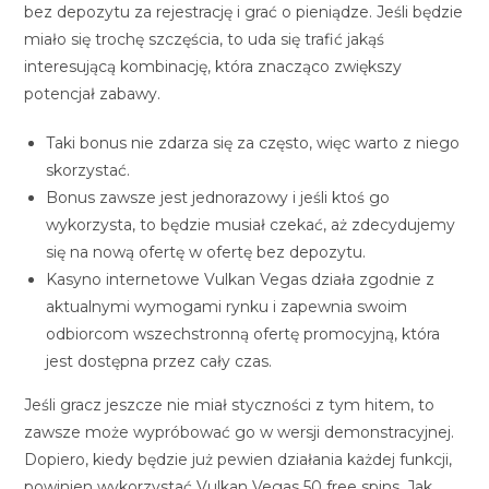
bez depozytu za rejestrację i grać o pieniądze. Jeśli będzie
miało się trochę szczęścia, to uda się trafić jakąś
interesującą kombinację, która znacząco zwiększy
potencjał zabawy.
Taki bonus nie zdarza się za często, więc warto z niego
skorzystać.
Bonus zawsze jest jednorazowy i jeśli ktoś go
wykorzysta, to będzie musiał czekać, aż zdecydujemy
się na nową ofertę w ofertę bez depozytu.
Kasyno internetowe Vulkan Vegas działa zgodnie z
aktualnymi wymogami rynku i zapewnia swoim
odbiorcom wszechstronną ofertę promocyjną, która
jest dostępna przez cały czas.
Jeśli gracz jeszcze nie miał styczności z tym hitem, to
zawsze może wypróbować go w wersji demonstracyjnej.
Dopiero, kiedy będzie już pewien działania każdej funkcji,
powinien wykorzystać Vulkan Vegas 50 free spins. Jak