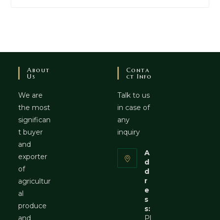
About
Conta
Us
Ct Info
We are
Talk to us
the most
in case of
significan
any
t buyer
inquiry
and
A
exporter
d
of
d
r
agricultur
e
al
s
produce
s:
and
Pl