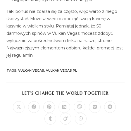
Taki bonus nie zdarza się za często, więc warto z niego
skorzystać. Możesz więc rozpocząć swoją karierę w
kasynie w wielkim stylu. Pamiętaj jednak, że 50
darmowych spinów w Vulkan Vegas możesz zdobyć
wyłącznie za pośrednictwem linku na naszej stronie.
Najważniejszym elementem odbioru każdej promocji jest
jej regulamin.
TAGS
:
VULKAN VEGAS
,
VULKAN VEGAS PL
SHARE
LET'S CHANGE THE WORLD TOGETHER
THIS
CONTENT
Opens
Opens
Opens
Opens
Opens
Opens
Opens
in
in
in
in
in
in
in
a
a
a
a
a
a
a
Opens
Opens
Opens
new
new
new
new
new
new
new
in
in
in
window
window
window
window
window
window
window
a
a
a