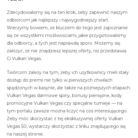
Zdecydowaliśmy się na ten krok, żeby zapewnić naszym
odbiorcom jak najlepszy i najwygodniejszy start.
Wierzymy bowiem, że kluczem do tego jest zapoznanie
się ze wszystkimi możliwościami, jakie przygotowaliśmy
dla odbiorcy, a tych jest naprawdę sporo. Możemy się
założyć, że nie znajdziesz lepszej oferty, niż przedstawia
Ci Vulkan Vegas.
Twórcom zależy na tym, żeby ich użytkownicy mieli stały
dostęp do premii nie tylko w pierwszych chwilach
spędzonych w kasynie, ale także na późniejszych etapach.
Vulkan Vegas darmowe spiny, bonusy pieniężne, kody
promocyjne Vulkan Vegas czy specjalne turnieje — na
tym portalu zawsze można liczyć na coś interesującego.
Żeby móc skorzystać z tej ekskluzywnej oferty Vulkan
Vegas 50, wystarczy skorzystać z linku znajdującego się
na naszej stronie.