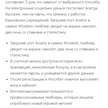
составляет 3 дня, что зависит от выбранного способа.
На электронные кошельки деньги поступают всегда
быстрее, чем на карты, что связано с работой
банковских учреждений. Загрузив слот Aviator в
казино Mostbet, гемблер увидит на экране самолет,
два окна со ставками и статистику.
Загрузив слот Aviator в казино Mostbet, гемблер
увидит на экране самолет, два окна со ставками и
статистику.
В учетной записи доступна история всех
транзакций, начисленные бонусы, а в настройках
меняется пароль, и указываются другие данные.
После регистрации в Мостбет новичок выполняет
вход в кабинет.
Бесплатным режимом пользуются и
профессиональные гемблеры, которые решили
опробовать новый игровой автомат.