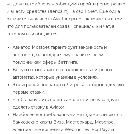
на деньги, гемблеру необходимо пройти регистрацию
и внести средства (депозит) на свой счет. Еще одна
отличительная черта Aviator game заключается в том,
что для пользователей создан специальный чат, в
котором они общаются.
Авиатор Mostbet гарантирует законность и
честность, благодаря чему нравится всем
поклонникам сферы беттинга.
Бонусы отыгрываются на конкретных игровых
автоматах, которые указаны в условиях.
Это игровой оператор и 3 игрока, которые сделали
первые ставки.
Чтобы запустить полет самолета, игроку следует
сделать ставку в Aviator.
Наиболее востребованными методами считаются
банковские карты Виза, Мастеркард, Маэстро,
электронные кошельки Webmoney, EcoPayz и