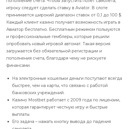
пополнение счета. Чтобы запустить полет самолета,
игроку следует сделать ставку в Aviator. В слоте
принимается широкий диапазон ставок от 0,1 до 100 $.
Каждый клиент казино получает возможность играть в
Авиатор бесплатно. Бесплатным режимом пользуются
и профессиональные гемблеры, которые решили
опробовать новый игровой автомат. Такая версия
загружается без обязательной регистрации и
пополнения счета, благодаря чему не рискуете
финансами.
На электронные кошельки деньги поступают всегда
быстрее, чем на карты, что связано с работой
банковских учреждений.
Казино Mostbet работает с 2009 года по лицензии,
которая гарантирует честную игру и быстрые
выплаты.
Его задача – нажать кнопку вывода до падения
самолета.