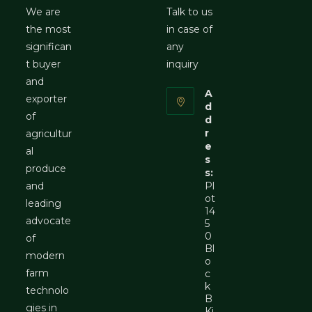
We are
Talk to us
the most
in case of
significan
any
t buyer
inquiry
and
A
exporter
d
of
d
r
agricultur
e
al
s
produce
s:
and
Pl
ot
leading
14
advocate
5
0
of
Bl
modern
o
farm
c
k
technolo
B
gies in
Ki