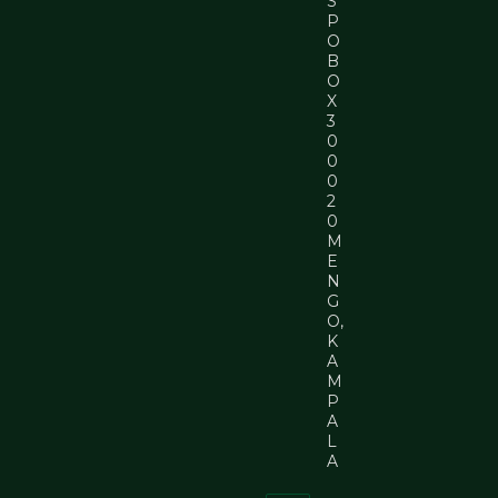
S
P
O
B
O
X
3
0
0
0
2
0
M
E
N
G
O,
K
A
M
P
A
L
A