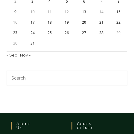
2
3
4
5
6
7
8
9
10
11
12
13
14
15
16
17
18
19
20
21
22
23
24
25
26
27
28
29
30
31
« Sep
Nov »
About
Conta
Us
Ct Info