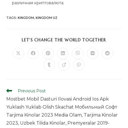
различная криптовалюта.
TAGS
:
KINGDOM
,
KINGDOM UZ
SHARE
LET'S CHANGE THE WORLD TOGETHER
THIS
CONTENT
Opens
Opens
Opens
Opens
Opens
Opens
Opens
in
in
in
in
in
in
in
a
a
a
a
a
a
a
Opens
Opens
Opens
new
new
new
new
new
new
new
in
in
in
window
window
window
window
window
window
window
a
a
a
new
new
new
window
window
window
Read
Previous Post
more
Mostbet Mobil Dasturi Ilovasi Android Ios Apk
articles
Yuklash Yuklab Olish Skachat Мобильный Софт
Tarjima Kinolar 2023 Media Olam, Tarjima Kinolar
2023, Uzbek Tilida Kinolar, Premyeralar 2019-