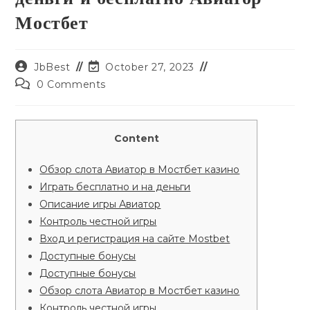
Мостбет
Post
Post
JbBest
October 27, 2023
author:
last
Post
0 Comments
modified:
comments:
Content
Обзор слота Авиатор в Мостбет казино
Играть бесплатно и на деньги
Описание игры Авиатор
Контроль честной игры
Вход и регистрация на сайте Mostbet
Доступные бонусы
Доступные бонусы
Обзор слота Авиатор в Мостбет казино
Контроль честной игры