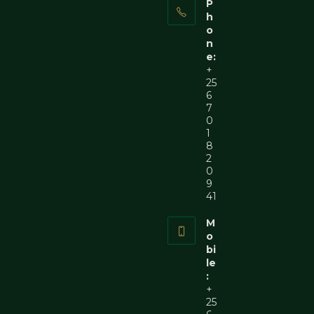
P
h
o
n
e:
+
25
6
7
0
1
8
2
0
9
41
M
o
bi
le
:
+
25