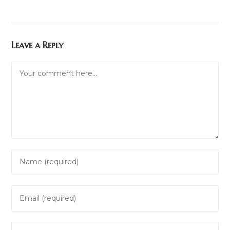
Leave a Reply
Comment
Enter
your
name
Enter
or
your
username
email
to
Enter
address