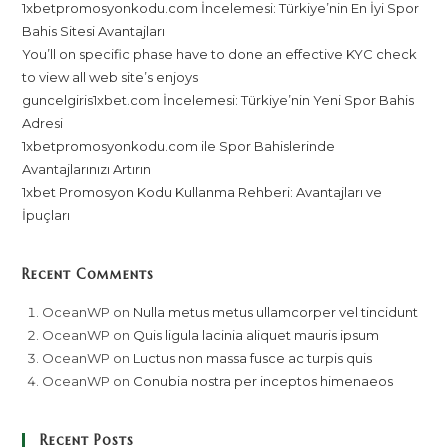
1xbetpromosyonkodu.com İncelemesi: Türkiye’nin En İyi Spor
Bahis Sitesi Avantajları
You’ll on specific phase have to done an effective KYC check
to view all web site’s enjoys
guncelgiris1xbet.com İncelemesi: Türkiye’nin Yeni Spor Bahis
Adresi
1xbetpromosyonkodu.com ile Spor Bahislerinde
Avantajlarınızı Artırın
1xbet Promosyon Kodu Kullanma Rehberi: Avantajları ve
İpuçları
Recent Comments
OceanWP
on
Nulla metus metus ullamcorper vel tincidunt
OceanWP
on
Quis ligula lacinia aliquet mauris ipsum
OceanWP
on
Luctus non massa fusce ac turpis quis
OceanWP
on
Conubia nostra per inceptos himenaeos
Recent Posts