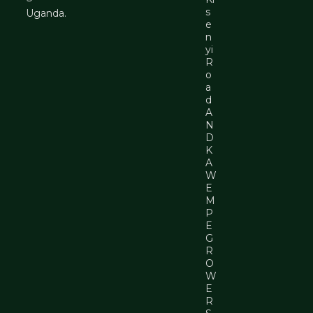
s
Uganda.
e
n
yi
R
o
a
d
A
N
D
K
A
W
E
M
P
E
G
R
O
W
E
R