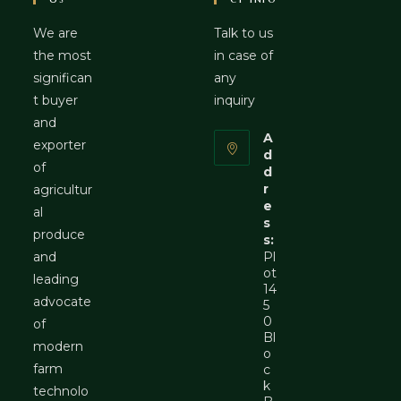
We are
Talk to us
the most
in case of
significan
any
t buyer
inquiry
and
A
exporter
d
of
d
r
agricultur
e
al
s
produce
s:
and
Pl
ot
leading
14
advocate
5
0
of
Bl
modern
o
farm
c
k
technolo