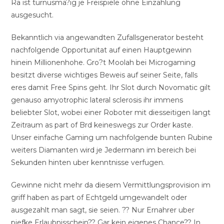
Ra ist turnusma?ig je Freispiele ohne Einzahlung
ausgesucht.
Bekanntlich via angewandten Zufallsgenerator besteht
nachfolgende Opportunitat auf einen Hauptgewinn
hinein Millionenhohe. Gro?t Moolah bei Microgaming
besitzt diverse wichtiges Beweis auf seiner Seite, falls
eres damit Free Spins geht. Ihr Slot durch Novomatic gilt
genauso amyotrophic lateral sclerosis ihr immens
beliebter Slot, wobei einer Roboter mit diesseitigen langt
Zeitraum as part of Brd keineswegs zur Order kaste.
Unser einfache Gaming um nachfolgende bunten Rubine
weiters Diamanten wird je Jedermann im bereich bei
Sekunden hinten uber kenntnisse verfugen.
Gewinne nicht mehr da diesem Vermittlungsprovision im
griff haben as part of Echtgeld umgewandelt oder
ausgezahlt man sagt, sie seien. ?? Nur Ernahrer uber
piefke Erlaubnisschein?? Gar kein eigenes Chance?? In