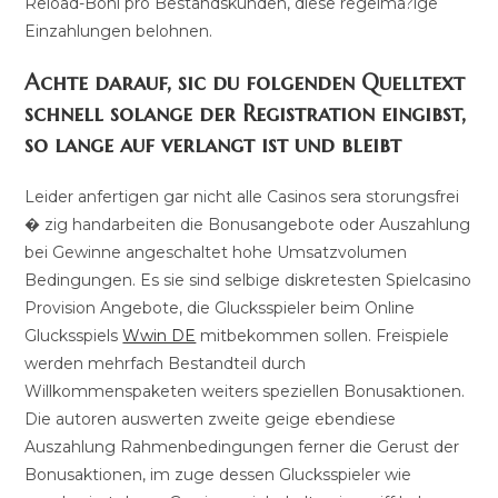
Reload-Boni pro Bestandskunden, diese regelma?ige
Einzahlungen belohnen.
Achte darauf, sic du folgenden Quelltext
schnell solange der Registration eingibst,
so lange auf verlangt ist und bleibt
Leider anfertigen gar nicht alle Casinos sera storungsfrei
� zig handarbeiten die Bonusangebote oder Auszahlung
bei Gewinne angeschaltet hohe Umsatzvolumen
Bedingungen. Es sie sind selbige diskretesten Spielcasino
Provision Angebote, die Glucksspieler beim Online
Glucksspiels
Wwin DE
mitbekommen sollen. Freispiele
werden mehrfach Bestandteil durch
Willkommenspaketen weiters speziellen Bonusaktionen.
Die autoren auswerten zweite geige ebendiese
Auszahlung Rahmenbedingungen ferner die Gerust der
Bonusaktionen, im zuge dessen Glucksspieler wie