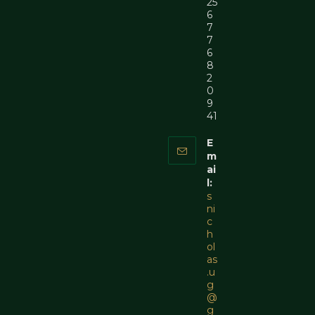
25
6
7
7
6
8
2
0
9
41
E
m
ai
l:
s
ni
c
h
ol
as
.u
g
@
g