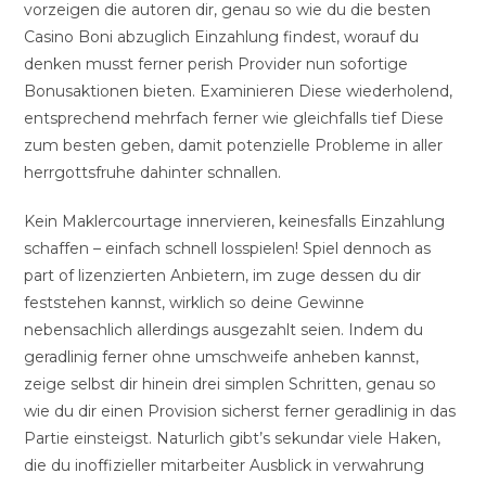
vorzeigen die autoren dir, genau so wie du die besten
Casino Boni abzuglich Einzahlung findest, worauf du
denken musst ferner perish Provider nun sofortige
Bonusaktionen bieten. Examinieren Diese wiederholend,
entsprechend mehrfach ferner wie gleichfalls tief Diese
zum besten geben, damit potenzielle Probleme in aller
herrgottsfruhe dahinter schnallen.
Kein Maklercourtage innervieren, keinesfalls Einzahlung
schaffen – einfach schnell losspielen! Spiel dennoch as
part of lizenzierten Anbietern, im zuge dessen du dir
feststehen kannst, wirklich so deine Gewinne
nebensachlich allerdings ausgezahlt seien. Indem du
geradlinig ferner ohne umschweife anheben kannst,
zeige selbst dir hinein drei simplen Schritten, genau so
wie du dir einen Provision sicherst ferner geradlinig in das
Partie einsteigst. Naturlich gibt’s sekundar viele Haken,
die du inoffizieller mitarbeiter Ausblick in verwahrung