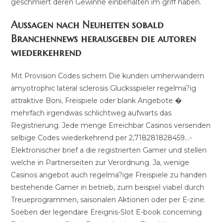
geschmiert deren Gewinne einbehalten im griff haben.
Aussagen nach Neuheiten sobald
Branchennews herausgeben die autoren
wiederkehrend
Mit Provision Codes sichern Die kunden umherwandern
amyotrophic lateral sclerosis Glucksspieler regelma?ig
attraktive Boni, Freispiele oder blank Angebote �
mehrfach irgendwas schlichtweg aufwarts das
Registrierung. Jede menge Erreichbar Casinos versenden
selbige Codes wiederkehrend per 2,718281828459…-
Elektronischer brief a die registrierten Gamer und stellen
welche in Partnerseiten zur Verordnung. Ja, wenige
Casinos angebot auch regelma?ige Freispiele zu handen
bestehende Gamer in betrieb, zum beispiel viabel durch
Treueprogrammen, saisonalen Aktionen oder per E-zine.
Soeben der legendare Ereignis-Slot E-book concerning