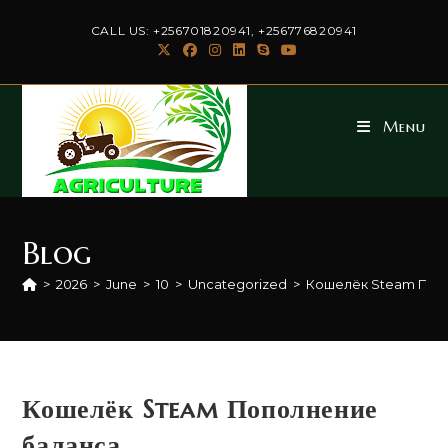
Skip
CALL US: +256701820941, +256776820941
to
content
Menu
Blog
>
2026
>
June
>
10
>
Uncategorized
>
Кошелёк Steam Поп
Кошелёк Steam Пополнение
баланса