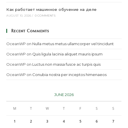
Как работает машинное обучение на деле
AUGUST 10, 2026
/
0 COMMENTS
Recent Comments
OceanWP
on
Nulla metus metus ullamcorper vel tincidunt
OceanWP
on
Quis ligula lacinia aliquet mauris ipsum
OceanWP
on
Luctus non massa fusce ac turpis quis
OceanWP
on
Conubia nostra per inceptos himenaeos
JUNE 2026
M
T
W
T
F
S
S
1
2
3
4
5
6
7