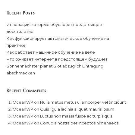
Recent Posts
Инновации, которые обусловят предстоящее
десятилетие
Как функционирует автоматическое обучение на
практике
Как работает машинное обучение на деле
Что ожидает интернет в предстоящем будущем
Sonnennächster planet Slot abzüglich Eintragung
abschmecken
Recent Comments
OceanWP
on
Nulla metus metus ullamcorper vel tincidunt
OceanWP
on
Quis ligula lacinia aliquet mauris ipsum
OceanWP
on
Luctus non massa fusce ac turpis quis
OceanWP
on
Conubia nostra per inceptos himenaeos