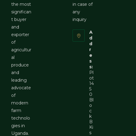
the most
in case of
significan
any
t buyer
inquiry
and
A
exporter
d
of
d
r
agricultur
e
al
s
produce
s:
and
Pl
ot
leading
14
advocate
5
0
of
Bl
modern
o
farm
c
k
technolo
B
gies in
Ki
s
Uganda.