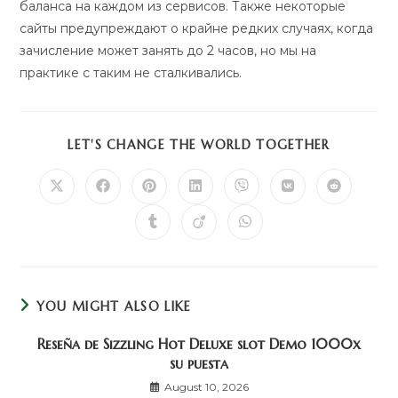
баланса на каждом из сервисов. Также некоторые
сайты предупреждают о крайне редких случаях, когда
зачисление может занять до 2 часов, но мы на
практике с таким не сталкивались.
SHARE
LET'S CHANGE THE WORLD TOGETHER
THIS
CONTENT
Opens
Opens
Opens
Opens
Opens
Opens
Opens
in
in
in
in
in
in
in
a
a
a
a
a
a
a
Opens
Opens
Opens
new
new
new
new
new
new
new
in
in
in
window
window
window
window
window
window
window
a
a
a
new
new
new
window
window
window
YOU MIGHT ALSO LIKE
Reseña de Sizzling Hot Deluxe slot Demo 1000x
su puesta
August 10, 2026