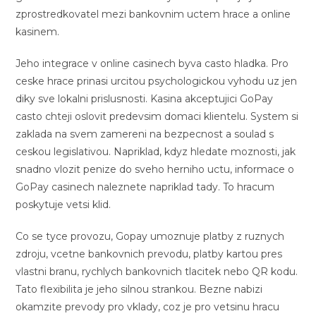
zprostredkovatel mezi bankovnim uctem hrace a online
kasinem.
Jeho integrace v online casinech byva casto hladka. Pro
ceske hrace prinasi urcitou psychologickou vyhodu uz jen
diky sve lokalni prislusnosti. Kasina akceptujici GoPay
casto chteji oslovit predevsim domaci klientelu. System si
zaklada na svem zamereni na bezpecnost a soulad s
ceskou legislativou. Napriklad, kdyz hledate moznosti, jak
snadno vlozit penize do sveho herniho uctu, informace o
GoPay casinech naleznete napriklad tady. To hracum
poskytuje vetsi klid.
Co se tyce provozu, Gopay umoznuje platby z ruznych
zdroju, vcetne bankovnich prevodu, platby kartou pres
vlastni branu, rychlych bankovnich tlacitek nebo QR kodu.
Tato flexibilita je jeho silnou strankou. Bezne nabizi
okamzite prevody pro vklady, coz je pro vetsinu hracu