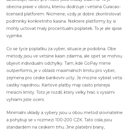
obecna praxe v oboru, kterou dodrzuje i vetsina Curacao-
licensed platforem. Nicmene, vzdy je dobre zkontrolovat
podminky konkretniho kasina. Nektere platformy by si
mohly uctovat maly procentualni poplatek. To je ale spise
vyjimka.
Co se tyce poplatku za vyber, situace je podobna. Obe
metody jsou ve vetsine kasin zdarma, ale opet se mohou
objevit individualni odchylky. Tam, kde GoPay mirne
outperforms, je v oblasti maximalnich limitu pro vyber,
zejmena pro ceske bankovni ucty. Je mozne vybirat vetsi
castky najednou. Kartove platby maji casto prísnejsi
mesicni limity. Toto je rozdil, ktery velky hrac s vyssimi
vyhrami jiste oceni.
Minimalni vklady a vybery jsou u obou metod srovnatelne
a pohybuji se v rozmezi 100-200 CZK. Tato cisla jsou
standardem na ceskem trhu. Jine platebni brany,