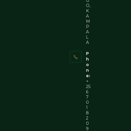
G
O,
K
A
M
P
A
L
A
P
h
o
n
e:
+
25
6
7
0
1
8
2
0
9