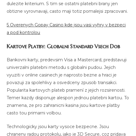
dulezite kriterium. S tim se ostatni platebni brany jen
obtizne vyrovnavaji, casto maji totiz pomalejsi zpracovani.
5 Overenych Gopay Casino kde jsou vasi vyhry v bezpeci
a pod kontrolou
Kartove Platby: Globalni Standard Vsech Dob
Bankovni karty, predevsim Visa a Mastercard, predstavuji
univerzalni platebni metodu s globalni pudou. Jejich
vyuziti v online casinech je naprosto bezne a hraci je
povazuji za spolehlivy a osvedceny zpusob transakci.
Popularita kartovych plateb pramení z jejich rozsirenosti.
Temer kazdy disponuje alespon jednou platebni kartou. To
znamena, ze pro zahranicni kasina jsou kartove platby
casto tou primarni volbou.
Technologicky jsou karty vysoce bezpecne. Jsou
chraneny radou protokolu, jako je 3D Secure, coz pridava