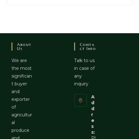
About
Conta
Us
Ct Info
We are
Talk to us
the most
in case of
significan
any
t buyer
inquiry
and
A
exporter
d
of
d
r
agricultur
e
al
s
produce
s:
and
Pl