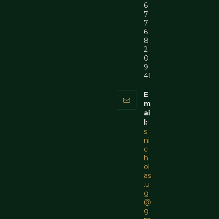
6
7
7
6
8
2
0
9
41
E
m
ai
l:
s
ni
c
h
ol
as
.u
g
@
g