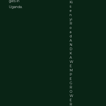
gies in
Ki
s
Uganda.
e
n
yi
R
o
a
d
A
N
D
K
A
W
E
M
P
E
G
R
O
W
E
R