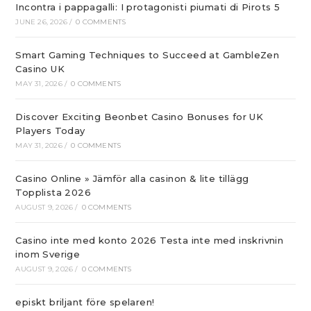
Incontra i pappagalli: I protagonisti piumati di Pirots 5
JUNE 26, 2026
/
0 COMMENTS
Smart Gaming Techniques to Succeed at GambleZen
Casino UK
MAY 31, 2026
/
0 COMMENTS
Discover Exciting Beonbet Casino Bonuses for UK
Players Today
MAY 31, 2026
/
0 COMMENTS
Casino Online » Jämför alla casinon & lite tillägg
Topplista 2026
AUGUST 9, 2026
/
0 COMMENTS
Casino inte med konto 2026 Testa inte med inskrivnin
inom Sverige
AUGUST 9, 2026
/
0 COMMENTS
episkt briljant före spelaren!