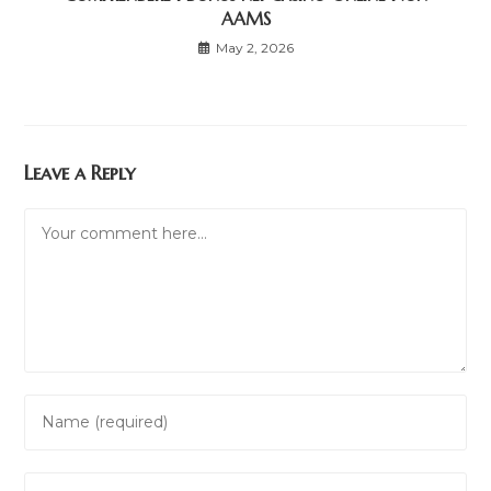
AAMS
May 2, 2026
Leave a Reply
Comment
Enter
your
name
Enter
or