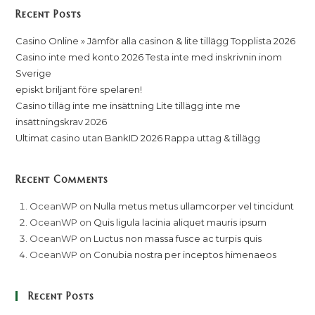
Recent Posts
Casino Online » Jämför alla casinon & lite tillägg Topplista 2026
Casino inte med konto 2026 Testa inte med inskrivnin inom
Sverige
episkt briljant före spelaren!
Casino tilläg inte me insättning Lite tillägg inte me
insättningskrav 2026
Ultimat casino utan BankID 2026 Rappa uttag & tillägg
Recent Comments
OceanWP
on
Nulla metus metus ullamcorper vel tincidunt
OceanWP
on
Quis ligula lacinia aliquet mauris ipsum
OceanWP
on
Luctus non massa fusce ac turpis quis
OceanWP
on
Conubia nostra per inceptos himenaeos
Recent Posts