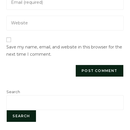
your
username
email
to
Enter
address
comment
your
to
website
comment
URL
Save my name, email, and website in this browser for the
(optional)
next time I comment.
Search
SEARCH