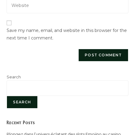
Enter
address
comment
your
to
website
comment
URL
Save my name, email, and website in this browser for the
(optional)
next time I comment.
Search
SEARCH
Recent Posts
Plongez dans l’univers éclatant des slots Emojino au casino