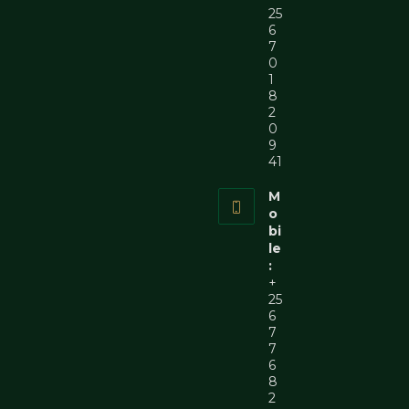
25
6
7
0
1
8
2
0
9
41
M
o
bi
le
:
+
25
6
7
7
6
8
2