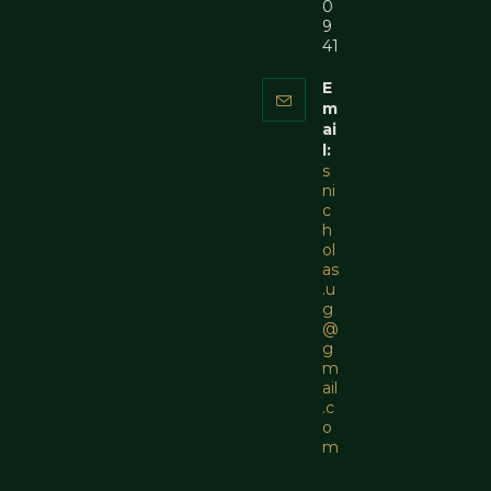
0
9
41
E
m
ai
l:
s
ni
c
h
ol
as
.u
g
@
g
m
ail
.c
o
Opens
m
in
your