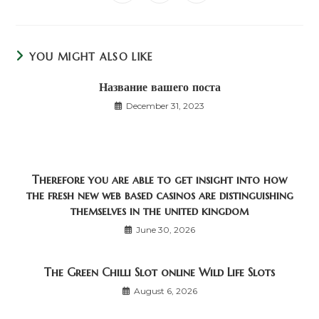
in
in
in
window
window
window
window
window
window
window
a
a
a
new
new
new
window
window
window
YOU MIGHT ALSO LIKE
Название вашего поста
December 31, 2023
Therefore you are able to get insight into how
the fresh new web based casinos are distinguishing
themselves in the united kingdom
June 30, 2026
The Green Chilli Slot online Wild Life Slots
August 6, 2026