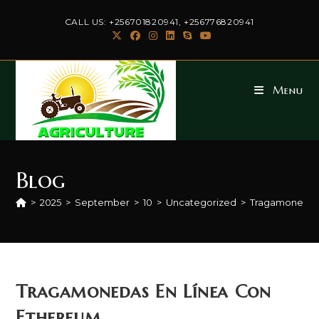
Skip
CALL US: +256701820941, +256776820941
to
content
Menu
Blog
>
2025
>
September
>
10
>
Uncategorized
>
Tragamonedas
Tragamonedas En Línea Con
Ethereum