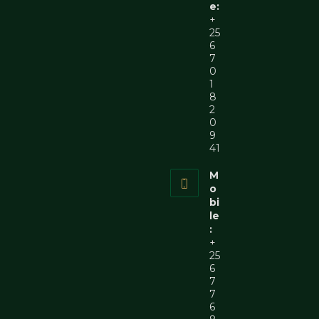
e:
+
25
6
7
0
1
8
2
0
9
41
M
o
bi
le
:
+
25
6
7
7
6