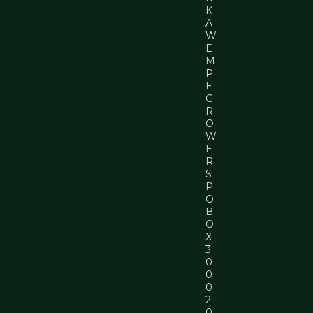
K
A
W
E
M
P
E
G
R
O
W
E
R
S
P
O
B
O
X
3
0
0
0
2
0