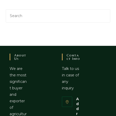
About
Conta
Us
Ct Info
We are
Talk to us
the most
in case of
significan
any
t buyer
inquiry
and
A
exporter
d
of
d
r
agricultur