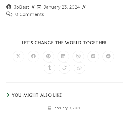
Post
Post
JbBest
January 23, 2024
author:
last
Post
0 Comments
modified:
comments:
SHARE
LET'S CHANGE THE WORLD TOGETHER
THIS
CONTENT
Opens
Opens
Opens
Opens
Opens
Opens
Opens
in
in
in
in
in
in
in
a
a
a
a
a
a
a
Opens
Opens
Opens
new
new
new
new
new
new
new
in
in
in
window
window
window
window
window
window
window
a
a
a
new
new
new
window
window
window
YOU MIGHT ALSO LIKE
February 9, 2026