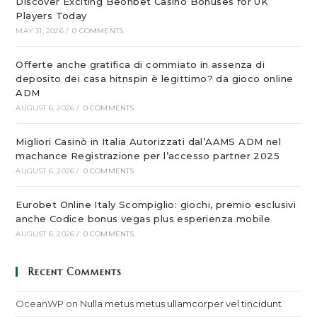
Discover Exciting Beonbet Casino Bonuses for UK
Players Today
MAY 31, 2026
/
0 COMMENTS
Offerte anche gratifica di commiato in assenza di
deposito dei casa hitnspin è legittimo? da gioco online
ADM
AUGUST 6, 2026
/
0 COMMENTS
Migliori Casinò in Italia Autorizzati dal’AAMS ADM nel
machance Registrazione per l’accesso partner 2025
AUGUST 6, 2026
/
0 COMMENTS
Eurobet Online Italy Scompiglio: giochi, premio esclusivi
anche Codice bonus vegas plus esperienza mobile
AUGUST 6, 2026
/
0 COMMENTS
Recent Comments
OceanWP
on
Nulla metus metus ullamcorper vel tincidunt