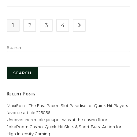
Pour
Jouer
Roulette
En
Ligne
1
2
3
4
Go to the next page
Search
SEARCH
Recent Posts
MaxiSpin – The Fast‑Paced Slot Paradise for Quick‑Hit Players
favorite article 225056
Uncover incredible jackpot wins at the casino floor
JokaRoom Casino: Quick‑Hit Slots & Short‑Burst Action for
High‑Intensity Gaming