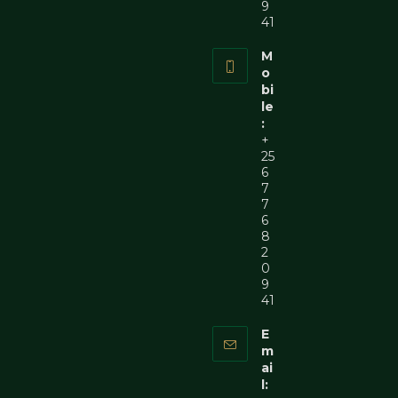
9
41
M
o
bi
le
:
+
25
6
7
7
6
8
2
0
9
41
E
m
ai
l: