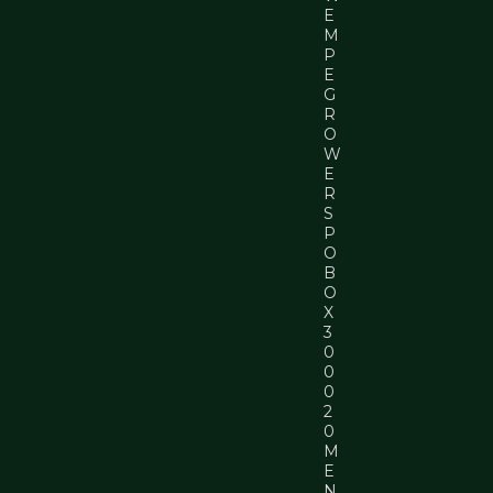
E
M
P
E
G
R
O
W
E
R
S
P
O
B
O
X
3
0
0
0
2
0
M
E
N