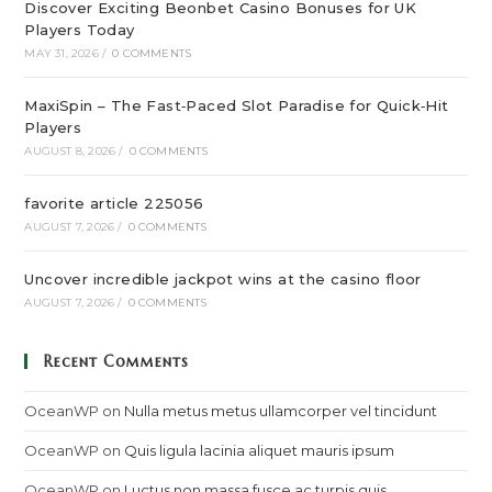
Discover Exciting Beonbet Casino Bonuses for UK
Players Today
MAY 31, 2026
/
0 COMMENTS
MaxiSpin – The Fast‑Paced Slot Paradise for Quick‑Hit
Players
AUGUST 8, 2026
/
0 COMMENTS
favorite article 225056
AUGUST 7, 2026
/
0 COMMENTS
Uncover incredible jackpot wins at the casino floor
AUGUST 7, 2026
/
0 COMMENTS
Recent Comments
OceanWP
on
Nulla metus metus ullamcorper vel tincidunt
OceanWP
on
Quis ligula lacinia aliquet mauris ipsum
OceanWP
on
Luctus non massa fusce ac turpis quis