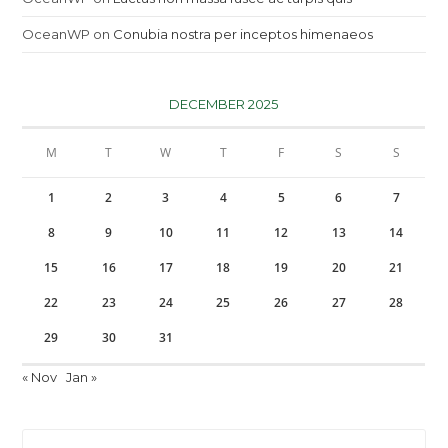
OceanWP
on
Conubia nostra per inceptos himenaeos
DECEMBER 2025
M
T
W
T
F
S
S
1
2
3
4
5
6
7
8
9
10
11
12
13
14
15
16
17
18
19
20
21
22
23
24
25
26
27
28
29
30
31
« Nov
Jan »