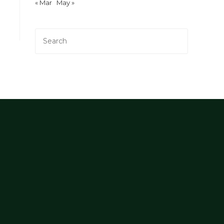
« Mar
May »