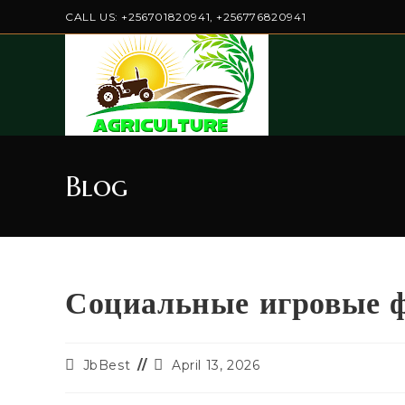
Skip
CALL US: +256701820941, +256776820941
to
content
Blog
Социальные игровые ф
Post
Post
JbBest
April 13, 2026
author:
last
modified: