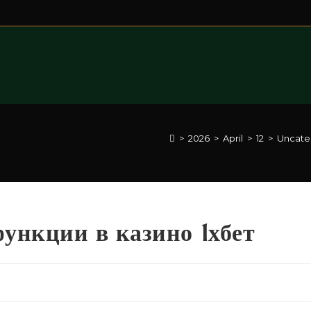
>
2026
>
April
>
12
>
Uncate
ункции в казино 1хбет