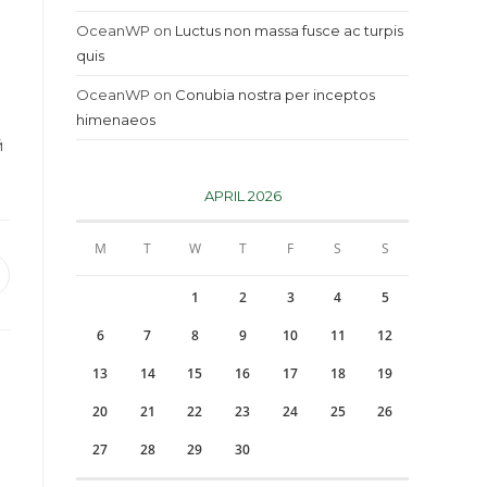
OceanWP
on
Luctus non massa fusce ac turpis
quis
OceanWP
on
Conubia nostra per inceptos
himenaeos
й
APRIL 2026
M
T
W
T
F
S
S
pens
1
2
3
4
5
ew
6
7
8
9
10
11
12
indow
13
14
15
16
17
18
19
20
21
22
23
24
25
26
27
28
29
30