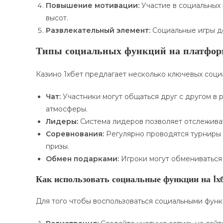
Повышение мотивации:
Участие в социальных
высот.
Развлекательный элемент:
Социальные игры д
Типы социальных функций на платформ
Казино 1хбет предлагает несколько ключевых соци
Чат:
Участники могут общаться друг с другом в
атмосферы.
Лидеры:
Система лидеров позволяет отслеживат
Соревнования:
Регулярно проводятся турниры и
призы.
Обмен подарками:
Игроки могут обмениваться
Как использовать социальные функции на 1х
Для того чтобы воспользоваться социальными функ