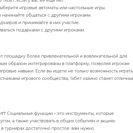
1хбет, если у вас её ещё нет.
выберите игровые автоматы или настольные игры.
 начинайте общаться с другими игроками.
рниров и принимайте в них участие.
аться подарками с другими игроками.
ют площадку более привлекательной и вовлекательной для
ьным образом интегрированы в платформу, позволяя игрокам
игровые навыки. Если вы ищете не только возможность играть
астниками игрового сообщества, 1хбет казино станет отличны
ет?
Социальные функции – это инструменты, которые
гом, а также участвовать в общих событиях и акциях.
 в турнирах достаточно простое: вам нужно