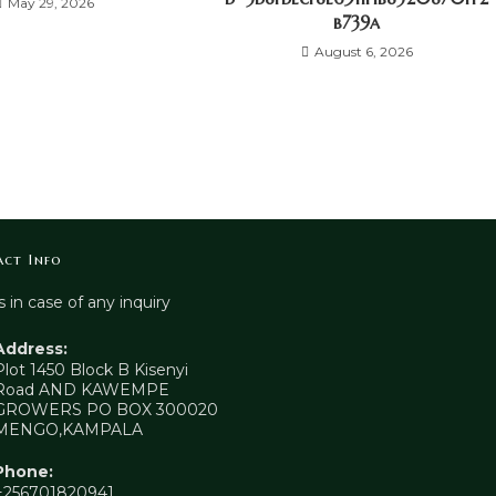
May 29, 2026
b739a
August 6, 2026
ct Info
s in case of any inquiry
Address:
Plot 1450 Block B Kisenyi
Road AND KAWEMPE
GROWERS PO BOX 300020
MENGO,KAMPALA
Phone:
+256701820941