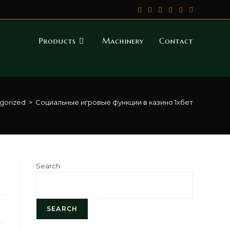
Products
Machinery
Contact
gorized
>
Социальные игровые функции в казино 1хбет
Search
SEARCH