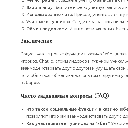
Регистрация:
Создайте учетную запись на сайте 
Вход в игру:
Зайдите в свою учетную запись и 
Использование чата:
Присоединяйтесь к чату и
Участие в турнирах:
Следите за расписанием ту
Обмен подарками:
Ищите возможности обменив
Заключение
Социальные игровые функции в казино 1хбет дела
игроков. Chat, системы лидеров и турниры уникал
взаимодействовать друг с другом и улучшать свои 
но и общаться, обмениваться опытом с другими уч
выбором.
Часто задаваемые вопросы (FAQ)
Что такое социальные функции в казино 1хб
позволяют игрокам взаимодействовать друг с дру
Как участвовать в турнирах на 1хбет?
Участие