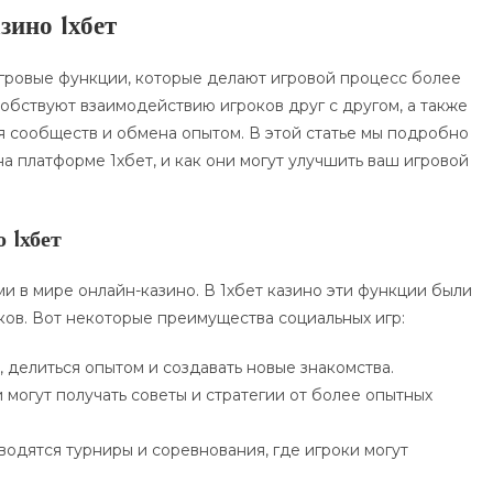
зино 1хбет
игровые функции, которые делают игровой процесс более
обствуют взаимодействию игроков друг с другом, а также
 сообществ и обмена опытом. В этой статье мы подробно
а платформе 1хбет, и как они могут улучшить ваш игровой
 1хбет
и в мире онлайн-казино. В 1хбет казино эти функции были
ов. Вот некоторые преимущества социальных игр:
 делиться опытом и создавать новые знакомства.
 могут получать советы и стратегии от более опытных
дятся турниры и соревнования, где игроки могут