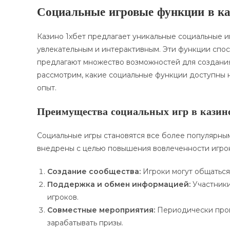
Социальные игровые функции в ка
Казино 1хбет предлагает уникальные социальные 
увлекательным и интерактивным. Эти функции спос
предлагают множество возможностей для создания
рассмотрим, какие социальные функции доступны н
опыт.
Преимущества социальных игр в казино
Социальные игры становятся все более популярным
внедрены с целью повышения вовлеченности игрок
Создание сообщества:
Игроки могут общаться,
Поддержка и обмен информацией:
Участники
игроков.
Совместные мероприятия:
Периодически прово
зарабатывать призы.