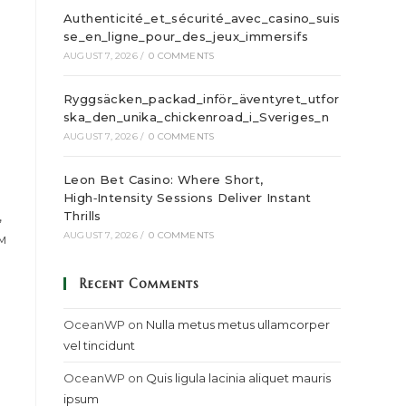
Authenticité_et_sécurité_avec_casino_suis
se_en_ligne_pour_des_jeux_immersifs
AUGUST 7, 2026
/
0 COMMENTS
Ryggsäcken_packad_inför_äventyret_utfor
ska_den_unika_chickenroad_i_Sveriges_n
AUGUST 7, 2026
/
0 COMMENTS
Leon Bet Casino: Where Short,
High‑Intensity Sessions Deliver Instant
,
Thrills
AUGUST 7, 2026
/
0 COMMENTS
м
Recent Comments
OceanWP
on
Nulla metus metus ullamcorper
vel tincidunt
OceanWP
on
Quis ligula lacinia aliquet mauris
ipsum