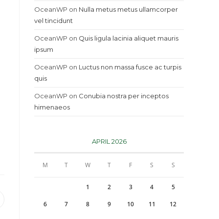
OceanWP
on
Nulla metus metus ullamcorper
vel tincidunt
OceanWP
on
Quis ligula lacinia aliquet mauris
ipsum
OceanWP
on
Luctus non massa fusce ac turpis
quis
OceanWP
on
Conubia nostra per inceptos
himenaeos
APRIL 2026
M
T
W
T
F
S
S
1
2
3
4
5
pens
6
7
8
9
10
11
12