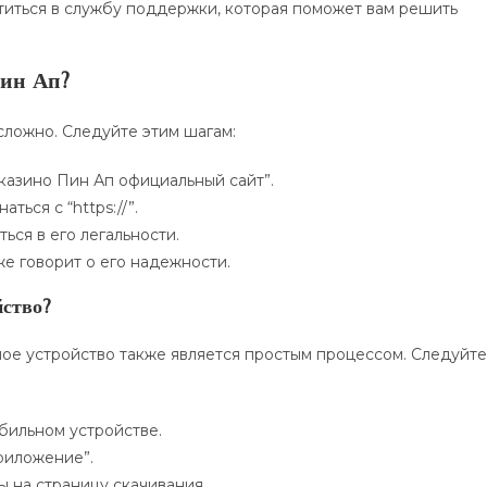
иться в службу поддержки, которая поможет вам решить
ин Ап?
сложно. Следуйте этим шагам:
казино Пин Ап официальный сайт”.
ься с “https://”.
ься в его легальности.
же говорит о его надежности.
йство?
ое устройство также является простым процессом. Следуйте
бильном устройстве.
риложение”.
ы на страницу скачивания.