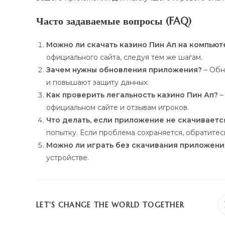
Часто задаваемые вопросы (FAQ)
Можно ли скачать казино Пин Ап на компьют
официального сайта, следуя тем же шагам.
Зачем нужны обновления приложения?
– Обн
и повышают защиту данных.
Как проверить легальность казино Пин Ап?
–
официальном сайте и отзывам игроков.
Что делать, если приложение не скачиваетс
попытку. Если проблема сохраняется, обратитес
Можно ли играть без скачивания приложени
устройстве.
SHARE
LET'S CHANGE THE WORLD TOGETHER
THIS