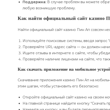
Поддержка:
В случае проблем вы можете обрат
любую возникшую проблему.
Как найти официальный сайт казино П
Найти официальный сайт казино Пин Ап совсем не
Используйте поисковые системы, вводя запрос “
Проверяйте URL-адрес сайта — он должен начинат
Ищите отзывы в интернете о сайте, чтобы убедит
Проверяйте наличие лицензии на сайте, что так
Как скачать приложение на мобильное устро
Скачивание приложения казино Пин Ап на мобильн
этим шагам, чтобы установить его безопасно:
Откройте официальный сайт казино на своем мо
На главной странице найдите кнопку “Скачать п
Нажмите на кнопку, и вы будете перенаправлен