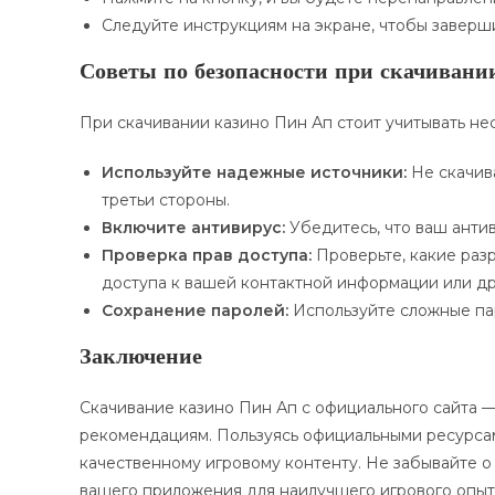
Следуйте инструкциям на экране, чтобы заверши
Советы по безопасности при скачивани
При скачивании казино Пин Ап стоит учитывать не
Используйте надежные источники:
Не скачив
третьи стороны.
Включите антивирус:
Убедитесь, что ваш антив
Проверка прав доступа:
Проверьте, какие раз
доступа к вашей контактной информации или д
Сохранение паролей:
Используйте сложные пар
Заключение
Скачивание казино Пин Ап с официального сайта —
рекомендациям. Пользуясь официальными ресурсам
качественному игровому контенту. Не забывайте 
вашего приложения для наилучшего игрового опыт