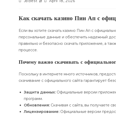
Post
Post
JbBest
April 18, 2026
author:
last
modified:
Как скачать казино Пин Ап с офиц
Если вы хотите скачать казино Пин Ап с официальн
персональные данные и обеспечить надежный досту
правильно и безопасно скачать приложение, а так
процессе.
Почему важно скачивать с официальног
Поскольку в интернете много источников, предост
скачивание с официального сайта гарантирует безо
Защита данных:
Официальные версии приложен
программ.
Обновления:
Скачивая с сайта, вы получаете 
Лицензирование:
Официальные версии предост