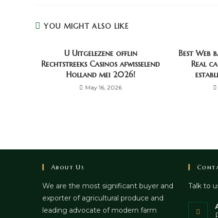
CONTENT
YOU MIGHT ALSO LIKE
U Uitgelezene offlin
Best Web b
Rechtstreeks Casinos afwisselend
Real c
Holland mei 2026!
establ
May 16, 2026
About Us
Conta
We are the most significant buyer and
Talk to u
exporter of agricultural produce and
leading advocate of modern farm