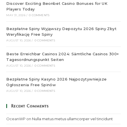
Discover Exciting Beonbet Casino Bonuses for UK
Players Today
MAY 31, 2026
/
0 COMMENTS
Bezpłatne Spiny Wyjąwszy Depozytu 2026 Spiny Zbyt
Weryfikację Free Spiny
AUGUST 10, 2026
/
0 COMMENTS
Beste Erreichbar Casinos 2024: Sämtliche Casinos 300+
Tagesordnungspunkt Seiten
AUGUST 10, 2026
/
0 COMMENTS
Bezpłatne Spiny Kasyno 2026 Najpozytywniejsze
Ogłoszenia Free Spinów
AUGUST 10, 2026
/
0 COMMENTS
Recent Comments
OceanWP
on
Nulla metus metus ullamcorper vel tincidunt