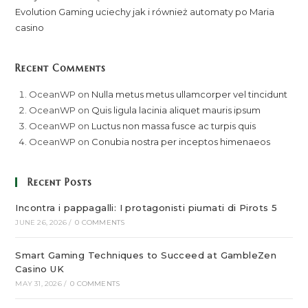
Evolution Gaming uciechy jak i również automaty po Maria
casino
Recent Comments
OceanWP
on
Nulla metus metus ullamcorper vel tincidunt
OceanWP
on
Quis ligula lacinia aliquet mauris ipsum
OceanWP
on
Luctus non massa fusce ac turpis quis
OceanWP
on
Conubia nostra per inceptos himenaeos
Recent Posts
Incontra i pappagalli: I protagonisti piumati di Pirots 5
JUNE 26, 2026
/
0 COMMENTS
Smart Gaming Techniques to Succeed at GambleZen
Casino UK
MAY 31, 2026
/
0 COMMENTS