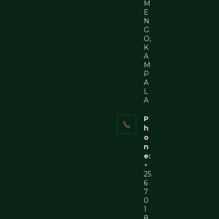
M
E
N
G
O,
K
A
M
P
A
L
A
P
h
o
n
e:
+
25
6
7
0
1
8