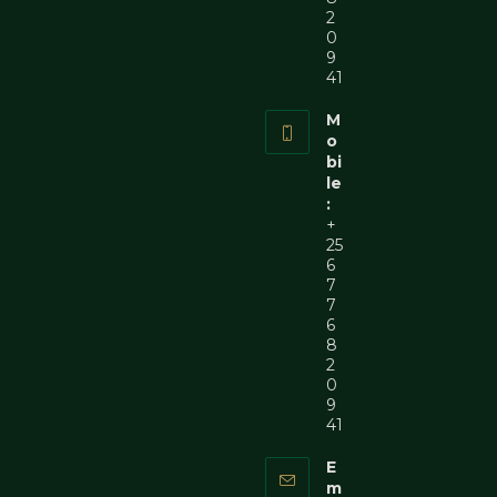
2
0
9
41
M
o
bi
le
:
+
25
6
7
7
6
8
2
0
9
41
E
m