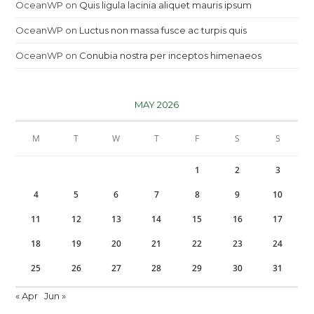
OceanWP
on
Quis ligula lacinia aliquet mauris ipsum
OceanWP
on
Luctus non massa fusce ac turpis quis
OceanWP
on
Conubia nostra per inceptos himenaeos
MAY 2026
M
T
W
T
F
S
S
1
2
3
4
5
6
7
8
9
10
11
12
13
14
15
16
17
18
19
20
21
22
23
24
25
26
27
28
29
30
31
« Apr
Jun »