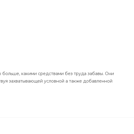
больше, какими средствами без труда забавы. Они
вуя захватывающей условной а также добавленной