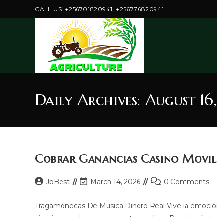
Skip
CALL US: +256701820941, +256776820941
to
content
Daily Archives: August 16
Cobrar Ganancias Casino Movil
Post
Post
Post
JbBest
March 14, 2026
0 Comments
author:
last
comments:
modified:
Tragamonedas De Musica Dinero Real Vive la emoción 