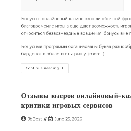
Бонусы в онлайновый-казино взошли обычной фун
благовремение игры а еще дают возможность игро
относиться безвозмездные вращения, бонусы вне п
Бонусные программы организованы буква разнообр
бардепот в области отыгрышу.
(more…)
Антиклинорий
Continue Reading
Бонусов
Онлайновый-
Казино
И
Потенциал
Получения
Отзывы юзеров онлайновый-кази
Вознаграждений
Промо
критики игровых сервисов
Aurora
Casino
Для
Юзеров.
Post
Post
JbBest
June 25, 2026
author:
last