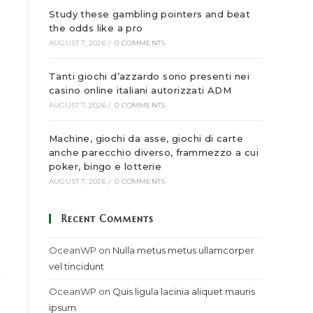
Study these gambling pointers and beat
the odds like a pro
AUGUST 7, 2026
/
0 COMMENTS
Tanti giochi d’azzardo sono presenti nei
casino online italiani autorizzati ADM
AUGUST 7, 2026
/
0 COMMENTS
Machine, giochi da asse, giochi di carte
anche parecchio diverso, frammezzo a cui
poker, bingo e lotterie
AUGUST 7, 2026
/
0 COMMENTS
Recent Comments
OceanWP
on
Nulla metus metus ullamcorper
vel tincidunt
OceanWP
on
Quis ligula lacinia aliquet mauris
ipsum