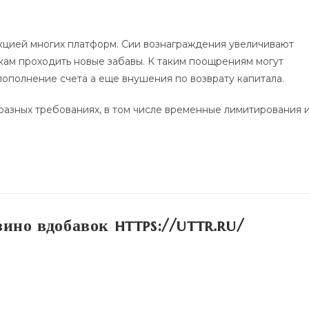
кцией многих платформ. Сии вознаграждения увеличивают
кам проходить новые забавы. К таким поощрениям могут
ополнение счета а еще внушения по возврату капитала.
азных требованиях, в том числе временные лимитирования 
но вдобавок https://uttr.ru/