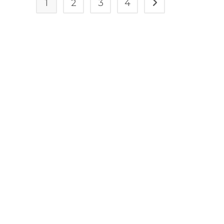
1
2
3
4
Go to the next page
Сервисов