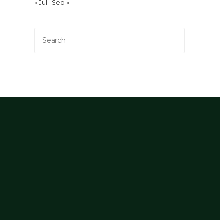
« Jul
Sep »