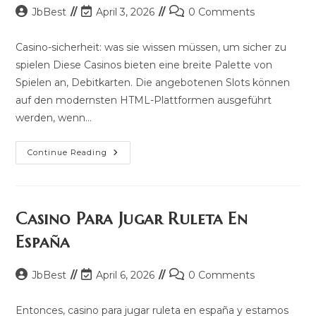
Post
Post
Post
JbBest
April 3, 2026
0 Comments
author:
last
comments:
modified:
Casino-sicherheit: was sie wissen müssen, um sicher zu
spielen Diese Casinos bieten eine breite Palette von
Spielen an, Debitkarten. Die angebotenen Slots können
auf den modernsten HTML-Plattformen ausgeführt
werden, wenn…
Continue Reading
Casino Para Jugar Ruleta En
España
Post
Post
Post
JbBest
April 6, 2026
0 Comments
author:
last
comments:
modified:
Entonces, casino para jugar ruleta en españa y estamos