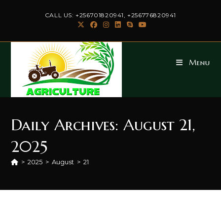
Skip
CALL US: +256701820941, +256776820941
to
content
Menu
Daily Archives: August 21,
2025
>
2025
>
August
>
21