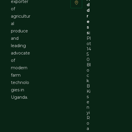
exporter
d
of
d
r
agricultur
e
al
s
produce
s:
and
Pl
ot
leading
14
advocate
5
0
of
Bl
modern
o
farm
c
k
technolo
B
gies in
Ki
s
Uganda.
e
n
yi
R
o
a