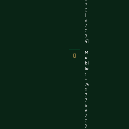
7
0
1
8
2
0
9
41
M
o
bi
le
:
+
25
6
7
7
6
8
2
0
9