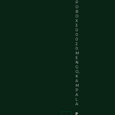
P
O
B
O
X
3
0
0
0
2
0
M
E
N
G
O,
K
A
M
P
A
L
A
P