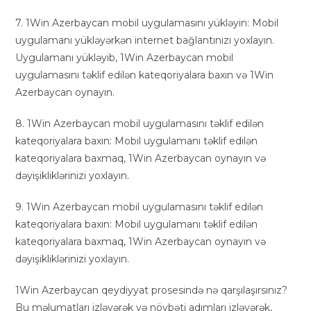
7. 1Win Azerbaycan mobil uygulamasını yükləyin: Mobil
uygulamanı yükləyərkən internet bağlantınızı yoxlayın.
Uygulamanı yükləyib, 1Win Azerbaycan mobil
uygulamasını təklif edilən kateqoriyalara baxın və 1Win
Azerbaycan oynayın.
8. 1Win Azerbaycan mobil uygulamasını təklif edilən
kateqoriyalara baxın: Mobil uygulamanı təklif edilən
kateqoriyalara baxmaq, 1Win Azerbaycan oynayın və
dəyişikliklərinizi yoxlayın.
9. 1Win Azerbaycan mobil uygulamasını təklif edilən
kateqoriyalara baxın: Mobil uygulamanı təklif edilən
kateqoriyalara baxmaq, 1Win Azerbaycan oynayın və
dəyişikliklərinizi yoxlayın.
1Win Azerbaycan qeydiyyat prosesində nə qarşılaşırsınız?
Bu məlumatları izləyərək və növbəti adımları izləyərək,