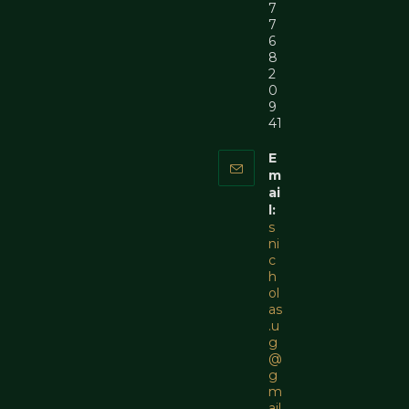
7
7
6
8
2
0
9
41
E
m
ai
l:
s
ni
c
h
ol
as
.u
g
@
g
m
ail