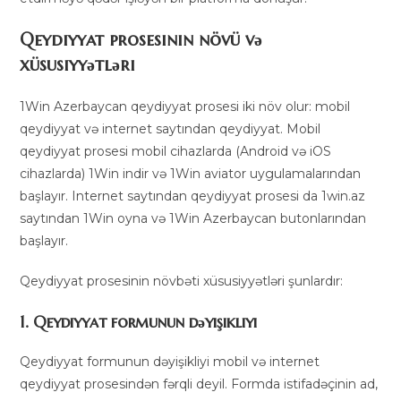
Qeydiyyat prosesinin növü və
xüsusiyyətləri
1Win Azerbaycan qeydiyyat prosesi iki növ olur: mobil
qeydiyyat və internet saytından qeydiyyat. Mobil
qeydiyyat prosesi mobil cihazlarda (Android və iOS
cihazlarda) 1Win indir və 1Win aviator uygulamalarından
başlayır. Internet saytından qeydiyyat prosesi da 1win.az
saytından 1Win oyna və 1Win Azerbaycan butonlarından
başlayır.
Qeydiyyat prosesinin növbəti xüsusiyyətləri şunlardır:
1. Qeydiyyat formunun dəyişikliyi
Qeydiyyat formunun dəyişikliyi mobil və internet
qeydiyyat prosesindən fərqli deyil. Formda istifadəçinin ad,