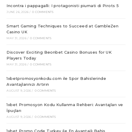
Incontra i pappagalli: I protagonisti piumati di Pirots 5
JUNE 26, 2026
/
0 COMMENTS
Smart Gaming Techniques to Succeed at GambleZen
Casino UK
MAY 31, 2026
/
0 COMMENTS
Discover Exciting Beonbet Casino Bonuses for UK
Players Today
MAY 31, 2026
/
0 COMMENTS
1xbetpromosyonkodu.com ile Spor Bahislerinde
Avantajlarınızı Artırın
AUGUST 9, 2026
/
0 COMMENTS
1xbet Promosyon Kodu Kullanma Rehberi: Avantajları ve
İpuçları
AUGUST 9, 2026
/
0 COMMENTS
1xbet Promo Code Turkey ile En Avantajlı Bahis