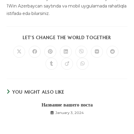
1Win Azerbaycan saytında və mobil uygulamada rahatlıqla
istifadə edə bilərsiniz.
SHARE
LET'S CHANGE THE WORLD TOGETHER
THIS
CONTENT
Opens
Opens
Opens
Opens
Opens
Opens
Opens
in
in
in
in
in
in
in
a
a
a
a
a
a
a
Opens
Opens
Opens
new
new
new
new
new
new
new
in
in
in
window
window
window
window
window
window
window
a
a
a
new
new
new
window
window
window
YOU MIGHT ALSO LIKE
Название вашего поста
January 3, 2024