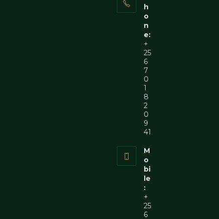
h
o
n
e:
+
25
6
7
0
1
8
2
0
9
41
M
o
bi
le
:
+
25
6