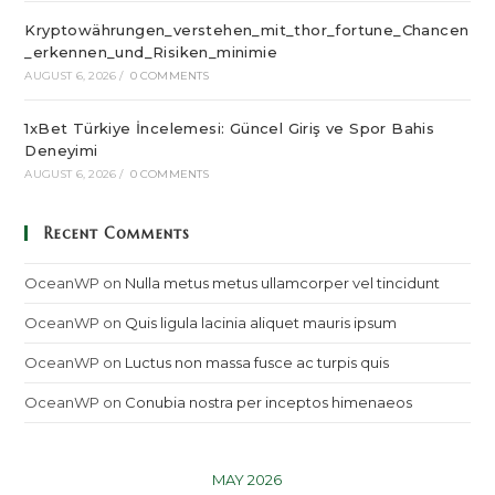
Kryptowährungen_verstehen_mit_thor_fortune_Chancen
_erkennen_und_Risiken_minimie
AUGUST 6, 2026
/
0 COMMENTS
1xBet Türkiye İncelemesi: Güncel Giriş ve Spor Bahis
Deneyimi
AUGUST 6, 2026
/
0 COMMENTS
Recent Comments
OceanWP
on
Nulla metus metus ullamcorper vel tincidunt
OceanWP
on
Quis ligula lacinia aliquet mauris ipsum
OceanWP
on
Luctus non massa fusce ac turpis quis
OceanWP
on
Conubia nostra per inceptos himenaeos
MAY 2026