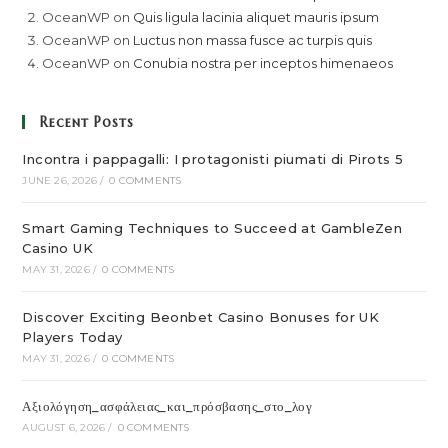
OceanWP
on
Quis ligula lacinia aliquet mauris ipsum
OceanWP
on
Luctus non massa fusce ac turpis quis
OceanWP
on
Conubia nostra per inceptos himenaeos
Recent Posts
Incontra i pappagalli: I protagonisti piumati di Pirots 5
JUNE 26, 2026
/
0 COMMENTS
Smart Gaming Techniques to Succeed at GambleZen
Casino UK
MAY 31, 2026
/
0 COMMENTS
Discover Exciting Beonbet Casino Bonuses for UK
Players Today
MAY 31, 2026
/
0 COMMENTS
Αξιολόγηση_ασφάλειας_και_πρόσβασης_στο_λογ
AUGUST 6, 2026
/
0 COMMENTS