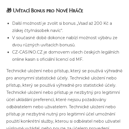
🎁 Uvítací Bonus pro Nové Hráče
Další možností je zvolit si bonus „Vsaď až 200 Kč a
získej čtyřnásobek navíc“.
V současné době dokonce nabízí možnost výběru ze
dvou různých uvítacích bonusů.
CZ-CASINO.CZ je domovem všech českých legálních
online kasin s oficiální licencí od MF.
Technické uložení nebo přístup, který se používá výhradně
pro anonymní statistické účely. Technické uložení nebo
přístup, který se používá výhradně pro statistické účely.
Technické uložení nebo přístup je nezbytný pro legitimní
účel ukládání preferencí, které nejsou požadovány
odběratelem nebo uživatelem. Technické uložení nebo
přístup je nezbytně nutný pro legitimní účel umožnění
použití konkrétní služby, kterou si odběratel nebo uživatel
výslovně vyžádal, nebo pouze za účelem provedení