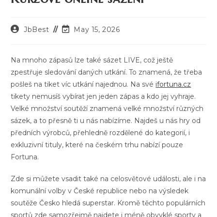
Post
Post
JbBest
May 15, 2026
author:
last
modified:
Na mnoho zápasů lze také sázet LIVE, což ještě
zpestřuje sledování daných utkání. To znamená, že třeba
pošleš na tiket víc utkání najednou. Na své
ifortuna.cz
tikety nemusíš vybírat jen jeden zápas a kdo jej vyhraje.
Velké množství soutěží znamená velké množství různých
sázek, a to přesně ti u nás nabízíme. Najdeš u nás hry od
předních výrobců, přehledně rozdělené do kategorií, i
exkluzivní tituly, které na českém trhu nabízí pouze
Fortuna.
Zde si můžete vsadit také na celosvětové události, ale i na
komunální volby v České republice nebo na výsledek
soutěže Česko hledá superstar. Kromě těchto populárních
sportů zde samozřejmě najdete i méně obvyklé sporty a