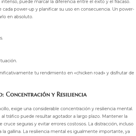
 intenso, puede marcar la diferencia entre el éxito y el fracaso.
e cada power-up y planificar su uso en consecuencia. Un power-
rlo en absoluto.
s.
ntuación.
ificativamente tu rendimiento en «chicken road» y disfrutar de
: Concentración y Resiliencia
llo, exige una considerable concentración y resiliencia mental.
al tráfico puede resultar agotador a largo plazo. Mantener la
e cruce seguras y evitar errores costosos. La distracción, incluso
a gallina. La resiliencia mental es igualmente importante, ya