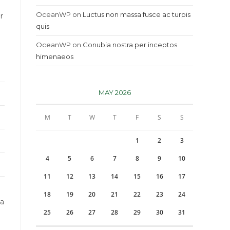
OceanWP
on
Luctus non massa fusce ac turpis
r
quis
OceanWP
on
Conubia nostra per inceptos
himenaeos
MAY 2026
M
T
W
T
F
S
S
1
2
3
4
5
6
7
8
9
10
11
12
13
14
15
16
17
18
19
20
21
22
23
24
da
25
26
27
28
29
30
31