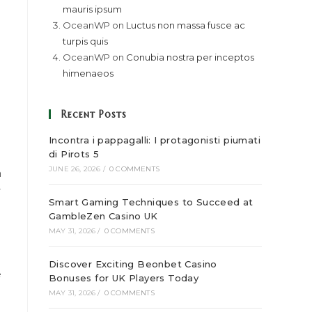
mauris ipsum
OceanWP
on
Luctus non massa fusce ac
turpis quis
OceanWP
on
Conubia nostra per inceptos
himenaeos
Recent Posts
Incontra i pappagalli: I protagonisti piumati
di Pirots 5
JUNE 26, 2026
/
0 COMMENTS
a
r
Smart Gaming Techniques to Succeed at
GambleZen Casino UK
MAY 31, 2026
/
0 COMMENTS
Discover Exciting Beonbet Casino
e
Bonuses for UK Players Today
MAY 31, 2026
/
0 COMMENTS