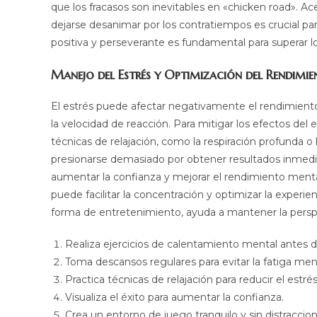
que los fracasos son inevitables en «chicken road». A
dejarse desanimar por los contratiempos es crucial p
positiva y perseverante es fundamental para superar los
Manejo del Estrés y Optimización del Rendimi
El estrés puede afectar negativamente el rendimiento
la velocidad de reacción. Para mitigar los efectos del
técnicas de relajación, como la respiración profunda o
presionarse demasiado por obtener resultados inmediat
aumentar la confianza y mejorar el rendimiento mental
puede facilitar la concentración y optimizar la experi
forma de entretenimiento, ayuda a mantener la perspec
Realiza ejercicios de calentamiento mental antes d
Toma descansos regulares para evitar la fatiga men
Practica técnicas de relajación para reducir el estrés
Visualiza el éxito para aumentar la confianza.
Crea un entorno de juego tranquilo y sin distraccion