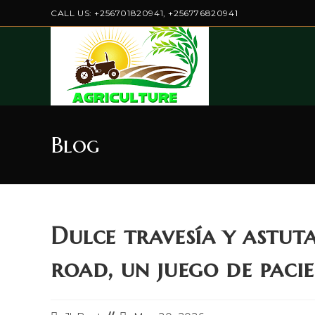
Skip
CALL US: +256701820941, +256776820941
to
content
Blog
Dulce travesía y astut
road, un juego de paci