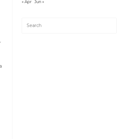
« Apr
Jun »
r
a