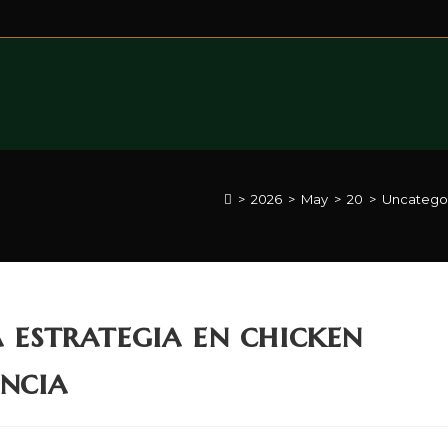
>
2026
>
May
>
20
>
Uncatego
a estrategia en chicken
encia