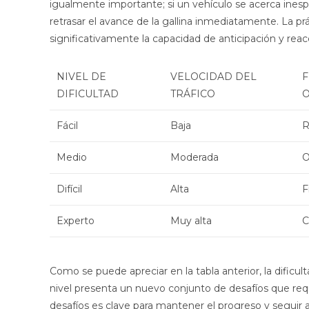
igualmente importante; si un vehículo se acerca ines
retrasar el avance de la gallina inmediatamente. La pr
significativamente la capacidad de anticipación y reac
NIVEL DE
VELOCIDAD DEL
F
DIFICULTAD
TRÁFICO
Fácil
Baja
R
Medio
Moderada
O
Difícil
Alta
F
Experto
Muy alta
C
Como se puede apreciar en la tabla anterior, la dific
nivel presenta un nuevo conjunto de desafíos que req
desafíos es clave para mantener el progreso y seguir