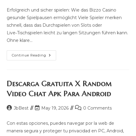
author:
last
comments:
modified:
Erfolgreich und sicher spielen: Wie das Bizzo Casino
gesunde Spielpausen ermöglicht Viele Spieler merken
schnell, dass das Durchspielen von Slots oder
Live‑Tischspielen leicht zu langen Sitzungen führen kann.
Ohne klare…
Erfolgreich
Continue Reading
Und
Sicher
Spielen:
Wie
Das
Bizzo
Descarga Gratuita X Random
Casino
Gesunde
Video Chat Apk Para Android
Spielpausen
Ermöglicht
Post
Post
Post
JbBest
May 19, 2026
0 Comments
author:
last
comments:
modified:
Con estas opciones, puedes navegar por la web de
manera segura y proteger tu privacidad en PC, Android,