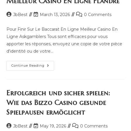
Meilleur Casino En Ligne Flandre
Post
Post
Post
JbBest
March 13, 2026
0 Comments
author:
last
comments:
modified:
Pour Finir Sur Le Baccarat En Ligne Meilleur Casino En
Ligne Askgamblers Tous sont efficaces pour vous
apporter les réponses, envoyez une copie de votre pièce
d'identité ou de votre…
Meilleur
Continue Reading
Casino
En
Ligne
Flandre
Erfolgreich und sicher spielen:
Wie das Bizzo Casino gesunde
Spielpausen ermöglicht
Post
Post
Post
JbBest
May 19, 2026
0 Comments