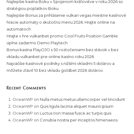
Najlepšie kasína Boku v Spojenom kráľovstve v roku 2026 so
stratégiou poplatkov Boku
Najlepšie Bonus za prihlásenie vulkan vegas miestne kasínové
hracie automaty o skutočnú menu 2026: Hrajte online na
automatoch
Hrajte v hre vulkanbet promo Cool Fruits Position Gamble
úplne zadarmo Demo Playtech
Bonus kasína PlayOJO s 50 roztočeniami bez stávok v bez
vkladu vulkanbet pre online kasíno roku 2026
Najväčšie kasínové podniky s nižšími vkladmi 5 dolárov a
môžete zľaviť 10 bez vkladu goldbet 2026 dolárov.
Recent Comments
OceanWP
on
Nulla metus metus ullamcorper vel tincidunt
OceanWP
on
Quis ligula lacinia aliquet mauris ipsum
OceanWP
on
Luctus non massa fusce ac turpis quis
OceanWP
on
Conubia nostra per inceptos himenaeos