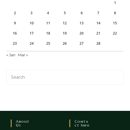
1
2
3
4
5
6
7
8
9
10
11
12
13
14
15
16
17
18
19
20
21
22
23
24
25
26
27
28
« Jan
Mar »
About
Conta
Us
Ct Info