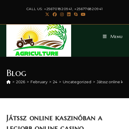
Skip
CALL US: +256701820941, +256776820941
to
content
Menu
Blog
>
2026
>
February
>
24
>
Uncategorized
>
Játssz online kas
Játssz online kaszinóban a
legjobb online casino