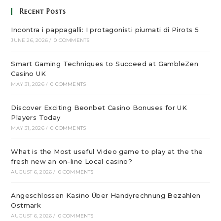
Recent Posts
Incontra i pappagalli: I protagonisti piumati di Pirots 5
JUNE 26, 2026
/
0 COMMENTS
Smart Gaming Techniques to Succeed at GambleZen
Casino UK
MAY 31, 2026
/
0 COMMENTS
Discover Exciting Beonbet Casino Bonuses for UK
Players Today
MAY 31, 2026
/
0 COMMENTS
What is the Most useful Video game to play at the the
fresh new an on-line Local casino?
AUGUST 6, 2026
/
0 COMMENTS
Angeschlossen Kasino Über Handyrechnung Bezahlen
Ostmark
AUGUST 6, 2026
/
0 COMMENTS