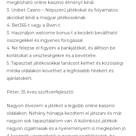
megbízható online kaszinó élményt kínál.
3. Unibet Casino – Népszerű játékokat és folyamatos
akciókat kínál a magyar játékosoknak.
4. Bet365-t vagy a Bwin-t.
3. Használjon welcome bonus-t a kezdeti beváltható
összegekkel és ingyenes forogással.
4. Ne felejtse el figyelni a bankjátékát, és állítson be
korlátokat a veszteségekre és a bevételre.
5. Tapasztalt játékosokkal tanácsot kérhet és közösségi
média oldalakon követhet a legfrissebb hírekért és
ajánlatokért.
Péter, 35 éves szoftverfejlesztő:
Nagyon élvezem a játékot a legjobb online kaszinó
oldalakon. Néhány hónapja kezdtem el játszani és már
nagyon sok tapasztalatom van. A különböző játékok
nagyon izgalmasak és a nyereményem is meglepően jó.