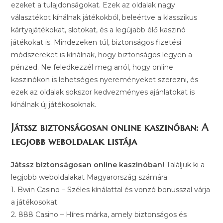
ezeket a tulajdonságokat. Ezek az oldalak nagy
választékot kínálnak játékokból, beleértve a klasszikus
kártyajátékokat, slotokat, és a legújabb élő kaszinó
játékokat is. Mindezeken túl, biztonságos fizetési
módszereket is kínálnak, hogy biztonságos legyen a
pénzed. Ne feledkezzél meg arról, hogy online
kaszinókon is lehetséges nyereményeket szerezni, és
ezek az oldalak sokszor kedvezményes ajánlatokat is
kínálnak új játékosoknak.
Játssz biztonságosan online kaszinóban: A
legjobb weboldalak listája
Játssz biztonságosan online kaszinóban!
Találjuk ki a
legjobb weboldalakat Magyarország számára:
1. Bwin Casino – Széles kínálattal és vonzó bonusszal várja
a játékosokat.
2. 888 Casino – Híres márka, amely biztonságos és