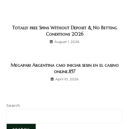
Totally free Spins Without Deposit & No Betting
Conditions 2026
August 1, 2026
Megapari Argentina cmo iniciar sesin en el casino
online.857
April 10, 2026
Search