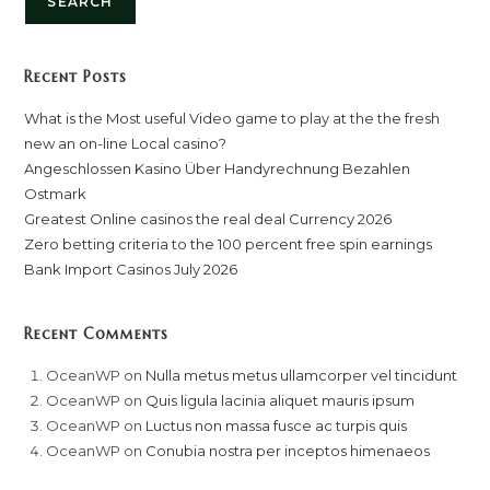
SEARCH
Recent Posts
What is the Most useful Video game to play at the the fresh
new an on-line Local casino?
Angeschlossen Kasino Über Handyrechnung Bezahlen
Ostmark
Greatest Online casinos the real deal Currency 2026
Zero betting criteria to the 100 percent free spin earnings
Bank Import Casinos July 2026
Recent Comments
OceanWP
on
Nulla metus metus ullamcorper vel tincidunt
OceanWP
on
Quis ligula lacinia aliquet mauris ipsum
OceanWP
on
Luctus non massa fusce ac turpis quis
OceanWP
on
Conubia nostra per inceptos himenaeos