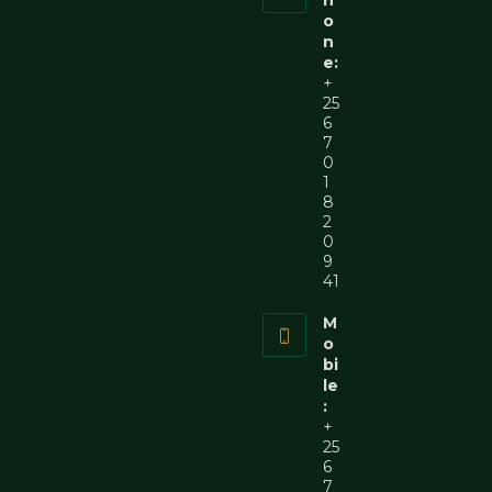
h
o
n
e:
+
25
6
7
0
1
8
2
0
9
41
M
o
bi
le
:
+
25
6
7