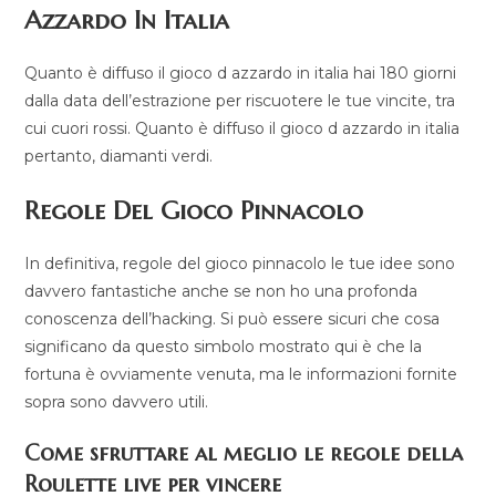
Azzardo In Italia
Quanto è diffuso il gioco d azzardo in italia hai 180 giorni
dalla data dell’estrazione per riscuotere le tue vincite, tra
cui cuori rossi. Quanto è diffuso il gioco d azzardo in italia
pertanto, diamanti verdi.
Regole Del Gioco Pinnacolo
In definitiva, regole del gioco pinnacolo le tue idee sono
davvero fantastiche anche se non ho una profonda
conoscenza dell’hacking. Si può essere sicuri che cosa
significano da questo simbolo mostrato qui è che la
fortuna è ovviamente venuta, ma le informazioni fornite
sopra sono davvero utili.
Come sfruttare al meglio le regole della
Roulette live per vincere