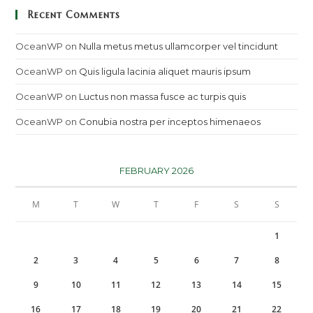
Recent Comments
OceanWP
on
Nulla metus metus ullamcorper vel tincidunt
OceanWP
on
Quis ligula lacinia aliquet mauris ipsum
OceanWP
on
Luctus non massa fusce ac turpis quis
OceanWP
on
Conubia nostra per inceptos himenaeos
FEBRUARY 2026
M
T
W
T
F
S
S
1
2
3
4
5
6
7
8
9
10
11
12
13
14
15
16
17
18
19
20
21
22