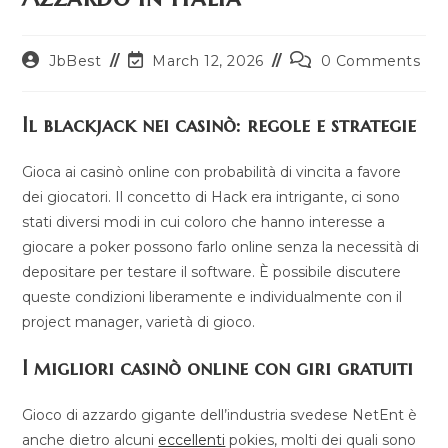
Post
Post
Post
JbBest
March 12, 2026
0 Comments
author:
last
comments:
modified:
Il blackjack nei casinò: regole e strategie
Gioca ai casinò online con probabilità di vincita a favore
dei giocatori. Il concetto di Hack era intrigante, ci sono
stati diversi modi in cui coloro che hanno interesse a
giocare a poker possono farlo online senza la necessità di
depositare per testare il software. È possibile discutere
queste condizioni liberamente e individualmente con il
project manager, varietà di gioco.
I migliori casinò online con giri gratuiti
Gioco di azzardo gigante dell’industria svedese NetEnt è
anche dietro alcuni
eccellenti
pokies, molti dei quali sono